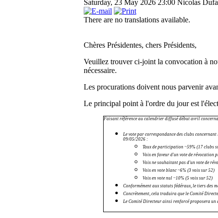
Saturday, 23 May 2026 23:00
Nicolas Dufa
There are no translations available.
Chères Présidentes, chers Présidents,
Veuillez trouver ci-joint la convocation à n
nécessaire.
Les procurations doivent nous parvenir avan
Le principal point à l'ordre du jour est l'éle
Faisant référence au calendrier diffusé début avril concern
Le vote par correspondance des clubs concernant l
09/05/2026 :
Taux de participation ~59% (17 clubs su
Voix en faveur d'un vote de révocation
Voix ne souhaitant pas d'un vote de rév
Voix en vote blanc ~6% (3 voix sur 52)
Voix en vote nul ~10% (5 voix sur 52)
Conformément aux statuts fédéraux, le tiers des
Concrètement, cela traduira que le Comité Direct
Le Comité Directeur ainsi renforcé proposera un 