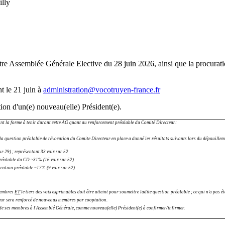
illy
otre Assemblée Générale Elective du 28 juin 2026, ainsi que la procurati
t le 21 juin à
administration@vocotruyen-france.fr
ction d'un(e) nouveau(elle) Président(e).
ant la forme à tenir durant cette AG quant au renforcement préalable du Comité Directeur:
a question préalable de révocation du Comite Directeur en place a donné les résultats suivants lors du dépouille
r 29) ; représentant 33 voix sur 52
 préalable du CD ~31% (16 voix sur 52)
ocation préalable ~17% (9 voix sur 52)
 membres
ET
le tiers des voix exprimables doit être atteint pour soumettre ladite question préalable ; ce qui n'a pas été
eur sera renforcé de nouveaux membres par cooptation.
de ses membres à l'Assemblé Générale, comme nouveau(elle) Président(e) à confirmer/infirmer.