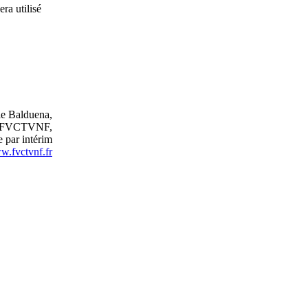
ra utilisé
e Balduena,
ire FVCTVNF,
 par intérim
w.fvctvnf.fr