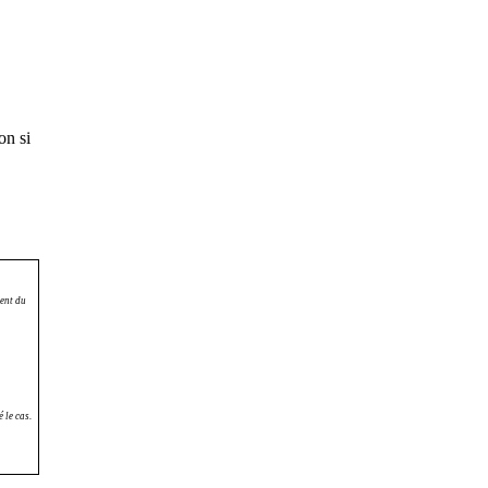
on si
ment du
 le cas.