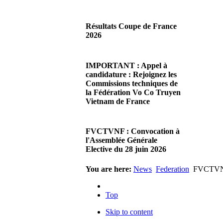
29/06/2026 02:56
There are no translations
Résultats Coupe de France
available.Chères Présidentes,
2026
chers Présidents,Ce dimanche
28 juin…
08/06/2026 23:17
Read more...
There are no translations
IMPORTANT : Appel à
available.Cliquez sur ce lien
candidature : Rejoignez les
pour accéder aux résultats
Commissions techniques de
Read more...
la Fédération Vo Co Truyen
Vietnam de France
08/06/2026 22:17
There are no translations
FVCTVNF : Convocation à
available.Madame la
l'Assemblée Générale
Présidente, Monsieur le
Elective du 28 juin 2026
Président,Suite à notre…
Read more...
23/05/2026 23:00
You are here:
News
Federation
FVCTVNF 
There are no translations
available.Chères Présidentes,
Top
chers Présidents,Veuillez
trouver…
Skip to content
Read more...