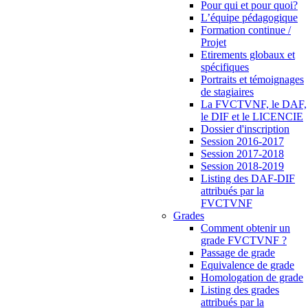
Pour qui et pour quoi?
L’équipe pédagogique
Formation continue /
Projet
Etirements globaux et
spécifiques
Portraits et témoignages
de stagiaires
La FVCTVNF, le DAF,
le DIF et le LICENCIE
Dossier d'inscription
Session 2016-2017
Session 2017-2018
Session 2018-2019
Listing des DAF-DIF
attribués par la
FVCTVNF
Grades
Comment obtenir un
grade FVCTVNF ?
Passage de grade
Equivalence de grade
Homologation de grade
Listing des grades
attribués par la