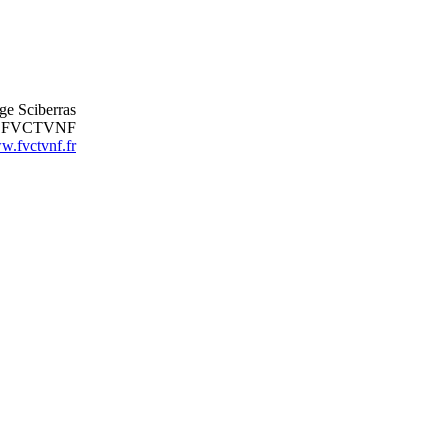
ge Sciberras
nt FVCTVNF
.fvctvnf.fr