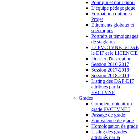
Pour qui et pour quoi?
L’équipe pédagogique
Formation continue /
Projet
Etirements globaux et
spécifiques
Portraits et témoignages
de stagiaires
La FVCTVNF, le DAF,
le DIF et le LICENCIE
Dossier d'inscription
Session 2016-2017
Session 2017-2018
Session 2018-2019
Listing des DAF-DIF
attribués par la
FVCTVNF
Grades
Comment obtenir un
grade FVCTVNF ?
Passage de grade
Equivalence de grade
Homologation de grade
Listing des grades
attribués par la