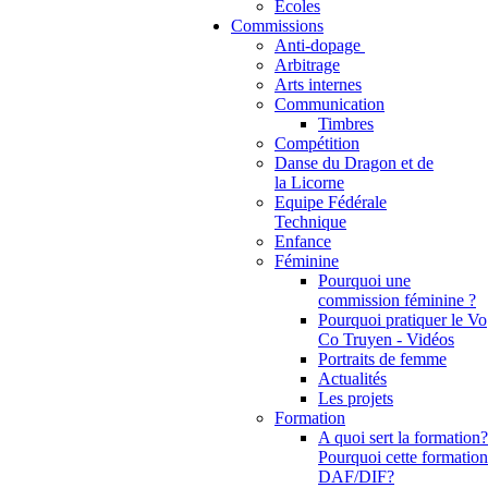
Ecoles
Commissions
Anti-dopage
Arbitrage
Communication
Timbres
Compétition
Danse du Dragon et de
la Licorne
Equipe Fédérale
Technique
Enfance
Féminine
Pourquoi une
commission féminine ?
Pourquoi pratiquer le Vo
Co Truyen - Vidéos
Portraits de femme
Actualités
Les projets
Formation
A quoi sert la formation?
Pourquoi cette formation
DAF/DIF?