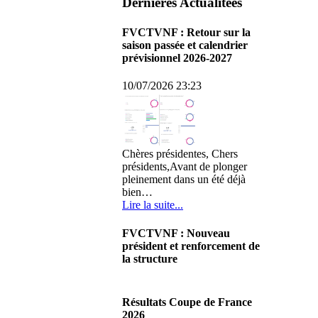
Dernières Actualitées
FVCTVNF : Retour sur la
saison passée et calendrier
prévisionnel 2026-2027
10/07/2026 23:23
Chères présidentes, Chers
présidents,Avant de plonger
pleinement dans un été déjà
bien…
Lire la suite...
FVCTVNF : Nouveau
président et renforcement de
la structure
29/06/2026 02:56
Chères Présidentes, chers
Résultats Coupe de France
Présidents,Ce dimanche 28 juin
2026