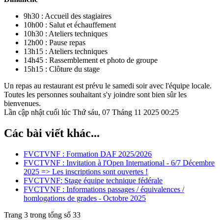
9h30 : Accueil des stagiaires
10h00 : Salut et échauffement
10h30 : Ateliers techniques
12h00 : Pause repas
13h15 : Ateliers techniques
14h45 : Rassemblement et photo de groupe
15h15 : Clôture du stage
Un repas au restaurant est prévu le samedi soir avec l'équipe locale.
Toutes les personnes souhaitant s'y joindre sont bien sûr les
bienvenues.
Lần cập nhật cuối lúc Thứ sáu, 07 Tháng 11 2025 00:25
Các bài viết khác...
FVCTVNF : Formation DAF 2025/2026
FVCTVNF : Invitation à l'Open International - 6/7 Décembre
2025 => Les inscriptions sont ouvertes !
FVCTVNF: Stage équipe technique fédérale
FVCTVNF : Informations passages / équivalences /
homlogations de grades - Octobre 2025
Trang 3 trong tổng số 33