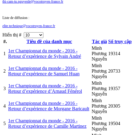
thi-cam-tu.nguyenle@vocotruyen-france.fr
Liste de diffusion :
elite.technique@vocotruyen-france.fr
Hiển thị #
#.
Tiêu đề của danh mục
Tác giả
Số truy cập
Minh
1er Championnat du monde - 2016 -
1
Phương
19314
Retour d’expérience de Sylvain André
Nguyễn
Minh
1er Championnat du monde - 2016 -
2
Phương
20733
Retour d’expérience de Samuel Huan
Nguyễn
Minh
1er Championnat du monde - 2016 -
3
Phương
19357
Retour d’expérience d’Arnaud Fénérol
Nguyễn
Minh
1er Championnat du monde - 2016 -
4
Phương
20305
Retour d’expérience de Morgane Baricault
Nguyễn
Minh
1er Championnat du monde - 2016 -
5
Phương
19504
Retour d’expérience de Camille Martinez
Nguyễn