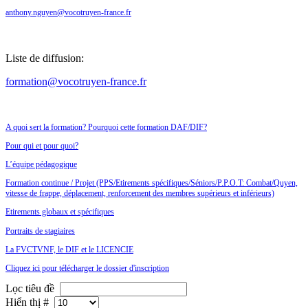
anthony.nguyen@vocotruyen-france.fr
Liste de diffusion:
formation@vocotruyen-france.fr
A quoi sert la formation? Pourquoi cette formation DAF/DIF?
Pour qui et pour quoi?
L’équipe pédagogique
Formation continue / Projet (PPS/Etirements spécifiques/Séniors/P.P.O.T: Combat/Quyen,
vitesse de frappe, déplacement, renforcement des membres supérieurs et inférieurs)
E
tirements globaux et spécifiques
Portraits de stagiaires
La FVCTVNF, le DIF et le LICENCIE
Cliquez ici pour télécharger le dossier d'inscription
Lọc tiêu đề
Hiển thị #