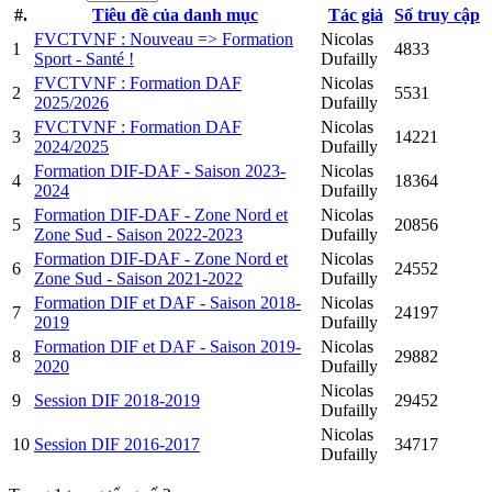
#.
Tiêu đề của danh mục
Tác giả
Số truy cập
FVCTVNF : Nouveau => Formation
Nicolas
1
4833
Sport - Santé !
Dufailly
FVCTVNF : Formation DAF
Nicolas
2
5531
2025/2026
Dufailly
FVCTVNF : Formation DAF
Nicolas
3
14221
2024/2025
Dufailly
Formation DIF-DAF - Saison 2023-
Nicolas
4
18364
2024
Dufailly
Formation DIF-DAF - Zone Nord et
Nicolas
5
20856
Zone Sud - Saison 2022-2023
Dufailly
Formation DIF-DAF - Zone Nord et
Nicolas
6
24552
Zone Sud - Saison 2021-2022
Dufailly
Formation DIF et DAF - Saison 2018-
Nicolas
7
24197
2019
Dufailly
Formation DIF et DAF - Saison 2019-
Nicolas
8
29882
2020
Dufailly
Nicolas
9
Session DIF 2018-2019
29452
Dufailly
Nicolas
10
Session DIF 2016-2017
34717
Dufailly