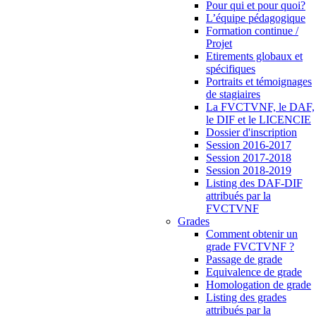
Pour qui et pour quoi?
L’équipe pédagogique
Formation continue /
Projet
Etirements globaux et
spécifiques
Portraits et témoignages
de stagiaires
La FVCTVNF, le DAF,
le DIF et le LICENCIE
Dossier d'inscription
Session 2016-2017
Session 2017-2018
Session 2018-2019
Listing des DAF-DIF
attribués par la
FVCTVNF
Grades
Comment obtenir un
grade FVCTVNF ?
Passage de grade
Equivalence de grade
Homologation de grade
Listing des grades
attribués par la