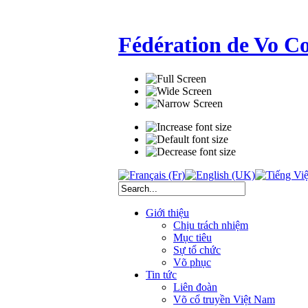
Fédération de Vo C
Giới thiệu
Chịu trách nhiệm
Mục tiêu
Sự tổ chức
Võ phục
Tin tức
Liên đoàn
Võ cổ truyền Việt Nam