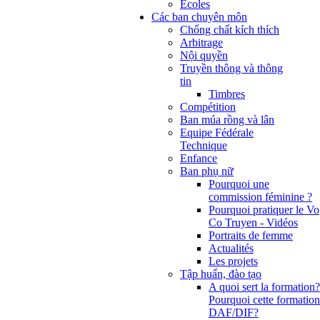
Ecoles
Các ban chuyên môn
Chống chất kích thích
Arbitrage
Nội quyền
Truyền thông và thông
tin
Timbres
Compétition
Ban múa rồng và lân
Equipe Fédérale
Technique
Enfance
Ban phụ nữ
Pourquoi une
commission féminine ?
Pourquoi pratiquer le Vo
Co Truyen - Vidéos
Portraits de femme
Actualités
Les projets
Tập huấn, đào tạo
A quoi sert la formation?
Pourquoi cette formation
DAF/DIF?