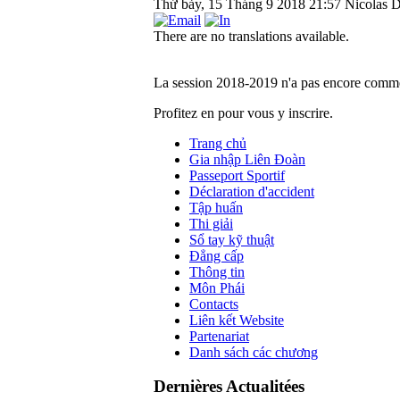
Thứ bảy, 15 Tháng 9 2018 21:57
Nicolas D
There are no translations available.
La session 2018-2019 n'a pas encore comm
Profitez en pour vous y inscrire.
Trang chủ
Gia nhập Liên Đoàn
Passeport Sportif
Déclaration d'accident
Tập huấn
Thi giải
Sổ tay kỹ thuật
Đẳng cấp
Thông tin
Môn Phái
Contacts
Liên kết Website
Partenariat
Danh sách các chương
Dernières Actualitées