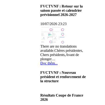
FVCTVNF : Retour sur la
saison passée et calendrier
prévisionnel 2026-2027
10/07/2026 23:23
There are no translations
available.Chères présidentes,
Chers présidents,Avant de
plonger…
Đọc thêm...
FVCTVNF : Nouveau
président et renforcement de
la structure
29/06/2026 02:56
There are no translations
Résultats Coupe de France
available.Chères Présidentes,
2026
chers Présidents,Ce dimanche