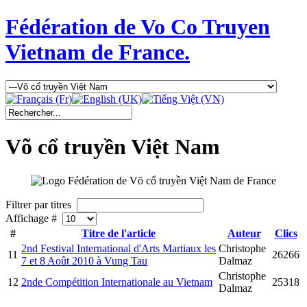
Fédération de Vo Co Truyen
Vietnam de France.
Võ cổ truyền Việt Nam
Filtrer par titres
Affichage #
#
Titre de l'article
Auteur
Clics
2nd Festival International d'Arts Martiaux les
Christophe
11
26266
7 et 8 Août 2010 à Vung Tau
Dalmaz
Christophe
12
2nde Compétition Internationale au Vietnam
25318
Dalmaz