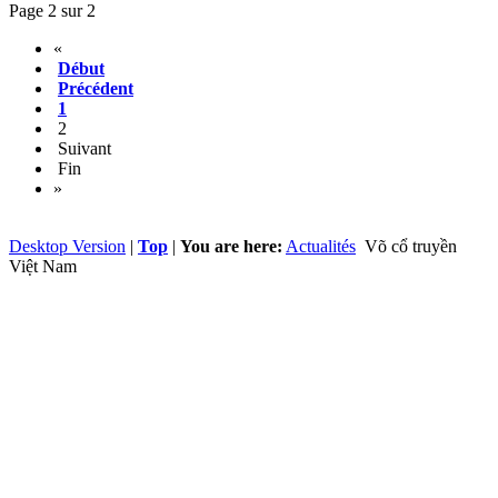
Page 2 sur 2
«
Début
Précédent
1
2
Suivant
Fin
»
Desktop Version
|
Top
|
You are here:
Actualités
Võ cổ truyền
Việt Nam