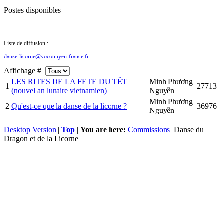
Postes disponibles
Liste de diffusion :
danse-licorne@vocotruyen-france.fr
Affichage #
LES RITES DE LA FETE DU TÊT
Minh Phương
1
27713
(nouvel an lunaire vietnamien)
Nguyễn
Minh Phương
2
Qu'est-ce que la danse de la licorne ?
36976
Nguyễn
Desktop Version
|
Top
|
You are here:
Commissions
Danse du
Dragon et de la Licorne