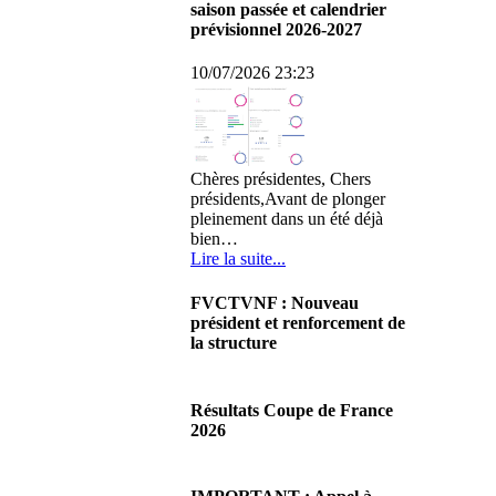
saison passée et calendrier
prévisionnel 2026-2027
10/07/2026 23:23
Chères présidentes, Chers
présidents,Avant de plonger
pleinement dans un été déjà
bien…
Lire la suite...
FVCTVNF : Nouveau
président et renforcement de
la structure
29/06/2026 02:56
Chères Présidentes, chers
Résultats Coupe de France
Présidents,Ce dimanche 28 juin
2026
2026 s'est déroulée notre
Assemblée…
08/06/2026 23:17
Lire la suite...
Cliquez sur ce lien pour