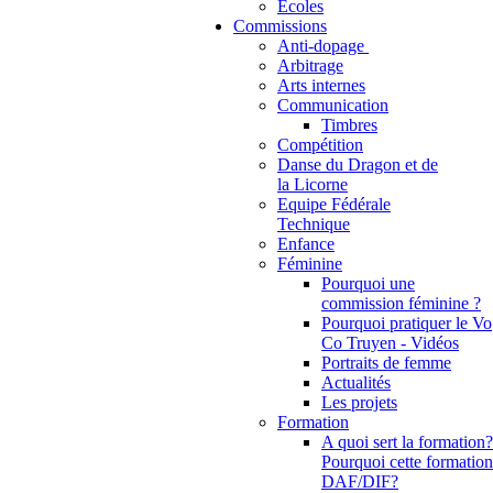
Ecoles
Commissions
Anti-dopage
Arbitrage
Communication
Timbres
Compétition
Danse du Dragon et de
la Licorne
Equipe Fédérale
Technique
Enfance
Féminine
Pourquoi une
commission féminine ?
Pourquoi pratiquer le Vo
Co Truyen - Vidéos
Portraits de femme
Actualités
Les projets
Formation
A quoi sert la formation?
Pourquoi cette formation
DAF/DIF?