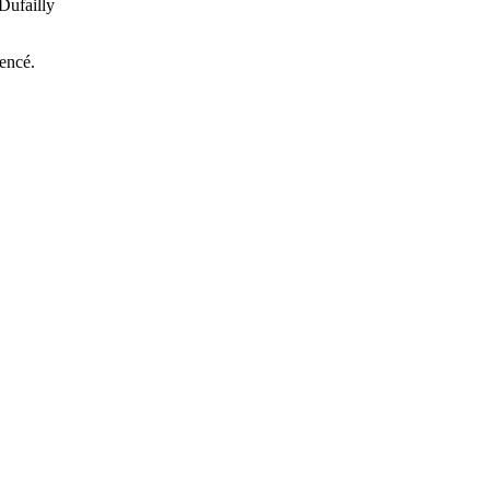
Dufailly
encé.