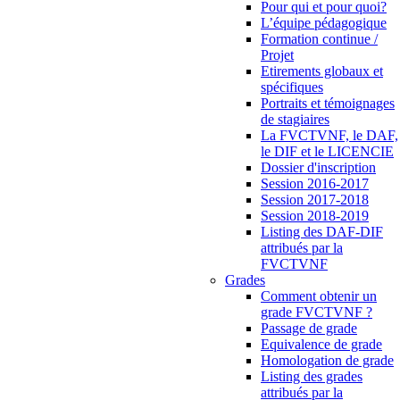
Pour qui et pour quoi?
L’équipe pédagogique
Formation continue /
Projet
Etirements globaux et
spécifiques
Portraits et témoignages
de stagiaires
La FVCTVNF, le DAF,
le DIF et le LICENCIE
Dossier d'inscription
Session 2016-2017
Session 2017-2018
Session 2018-2019
Listing des DAF-DIF
attribués par la
FVCTVNF
Grades
Comment obtenir un
grade FVCTVNF ?
Passage de grade
Equivalence de grade
Homologation de grade
Listing des grades
attribués par la