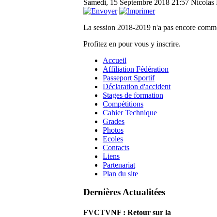
Samedi, 15 Septembre 2018 21:57
Nicolas 
La session 2018-2019 n'a pas encore comm
Profitez en pour vous y inscrire.
Accueil
Affiliation Fédération
Passeport Sportif
Déclaration d'accident
Stages de formation
Compétitions
Cahier Technique
Grades
Photos
Ecoles
Contacts
Liens
Partenariat
Plan du site
Dernières Actualitées
FVCTVNF : Retour sur la