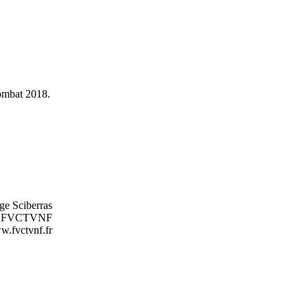
Combat 2018.
ge Sciberras
nt FVCTVNF
.fvctvnf.fr