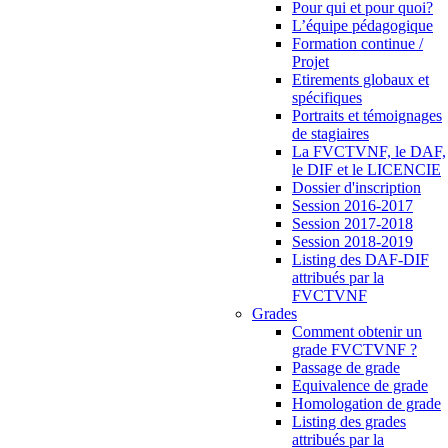
Pour qui et pour quoi?
L’équipe pédagogique
Formation continue /
Projet
Etirements globaux et
spécifiques
Portraits et témoignages
de stagiaires
La FVCTVNF, le DAF,
le DIF et le LICENCIE
Dossier d'inscription
Session 2016-2017
Session 2017-2018
Session 2018-2019
Listing des DAF-DIF
attribués par la
FVCTVNF
Grades
Comment obtenir un
grade FVCTVNF ?
Passage de grade
Equivalence de grade
Homologation de grade
Listing des grades
attribués par la