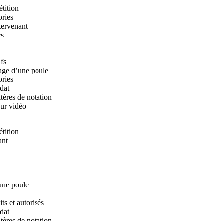
tition
ories
tervenant
rs
ifs
age d’une poule
ories
dat
itères de notation
sur vidéo
tition
ant
une poule
ts et autorisés
dat
itères de notation