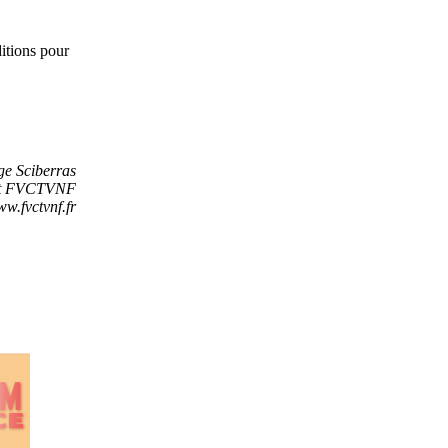
itions pour
ge Sciberras
nt FVCTVNF
w.fvctvnf.fr