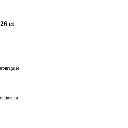
26 et
rbitrage le
minima est