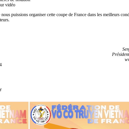
sur vidéo
nous puissions organiser cette coupe de France dans les meilleurs cond
teurs.
Ser
Préside
ww
4
y