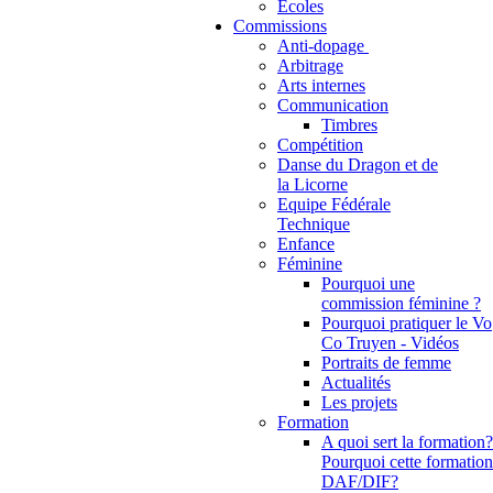
Ecoles
Commissions
Anti-dopage
Arbitrage
Communication
Timbres
Compétition
Danse du Dragon et de
la Licorne
Equipe Fédérale
Technique
Enfance
Féminine
Pourquoi une
commission féminine ?
Pourquoi pratiquer le Vo
Co Truyen - Vidéos
Portraits de femme
Actualités
Les projets
Formation
A quoi sert la formation?
Pourquoi cette formation
DAF/DIF?