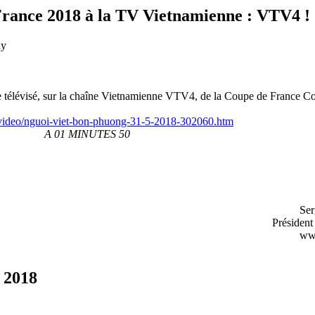
ance 2018 à la TV Vietnamienne : VTV4 !
ly
age télévisé, sur la chaîne Vietnamienne VTV4, de la Coupe de France 
n/video/nguoi-viet-bon-phuong-31-5-2018-302060.htm
A 01 MINUTES 50
Ser
Préside
www
 2018