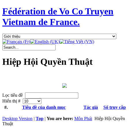
Fédération de Vo Co Truyen
Vietnam de France.
Hiệp Hội Quyền Thuật
Lọc tiêu đề
Hiển thị #
#.
Tiêu đề của danh mục
Tác giả
Số truy cập
Desktop Version
|
Top
|
You are here:
Môn Phái
Hiệp Hội Quyền
Thuật