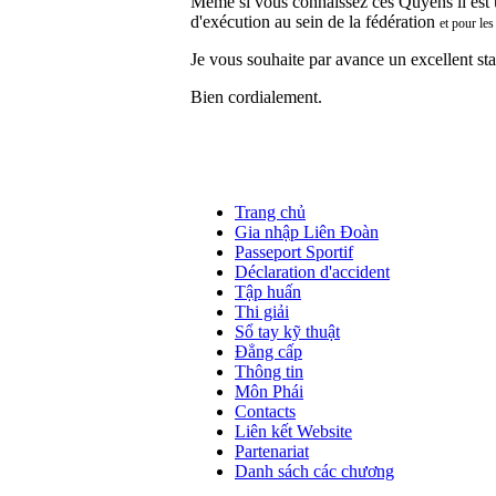
Même si vous connaissez ces Quyens il est uti
d'exécution au sein de la fédération
et pour les
Je vous souhaite par avance un excellent st
Bien cordialement.
Trang chủ
Gia nhập Liên Đoàn
Passeport Sportif
Déclaration d'accident
Tập huấn
Thi giải
Sổ tay kỹ thuật
Đẳng cấp
Thông tin
Môn Phái
Contacts
Liên kết Website
Partenariat
Danh sách các chương