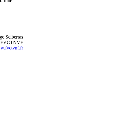
formité
ge Sciberras
nt FVCTNVF
.fvctvnf.fr