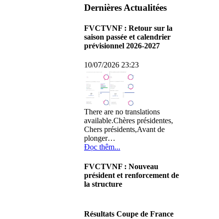
Dernières Actualitées
FVCTVNF : Retour sur la
saison passée et calendrier
prévisionnel 2026-2027
10/07/2026 23:23
There are no translations
available.Chères présidentes,
Chers présidents,Avant de
plonger…
Đọc thêm...
FVCTVNF : Nouveau
président et renforcement de
la structure
29/06/2026 02:56
There are no translations
Résultats Coupe de France