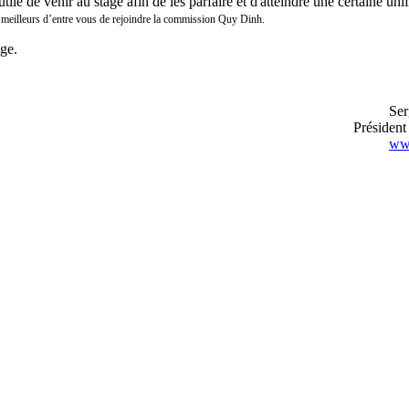
le de venir au stage afin de les parfaire et d'atteindre une certaine uni
 meilleurs d’entre vous d
e rejoindre la commission Quy Dinh
.
age.
Ser
Préside
www