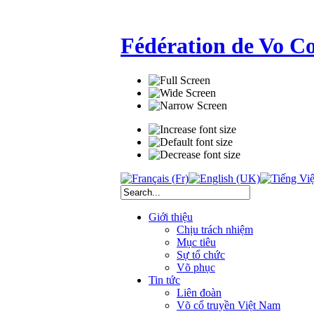
Fédération de Vo C
Giới thiệu
Chịu trách nhiệm
Mục tiêu
Sự tổ chức
Võ phục
Tin tức
Liên đoàn
Võ cổ truyền Việt Nam