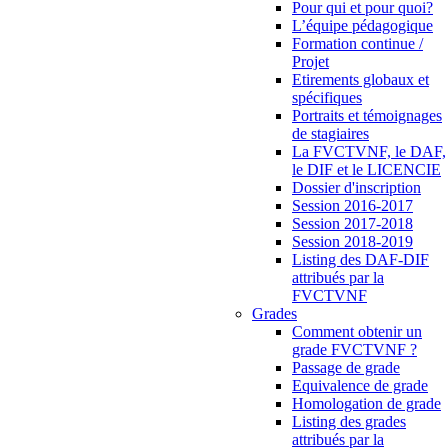
Pour qui et pour quoi?
L’équipe pédagogique
Formation continue /
Projet
Etirements globaux et
spécifiques
Portraits et témoignages
de stagiaires
La FVCTVNF, le DAF,
le DIF et le LICENCIE
Dossier d'inscription
Session 2016-2017
Session 2017-2018
Session 2018-2019
Listing des DAF-DIF
attribués par la
FVCTVNF
Grades
Comment obtenir un
grade FVCTVNF ?
Passage de grade
Equivalence de grade
Homologation de grade
Listing des grades
attribués par la