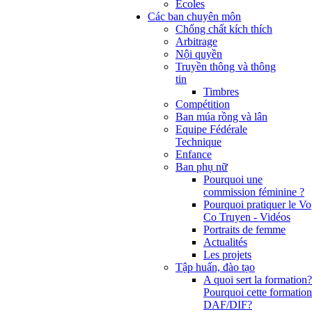
Ecoles
Các ban chuyên môn
Chống chất kích thích
Arbitrage
Nội quyền
Truyền thông và thông
tin
Timbres
Compétition
Ban múa rồng và lân
Equipe Fédérale
Technique
Enfance
Ban phụ nữ
Pourquoi une
commission féminine ?
Pourquoi pratiquer le Vo
Co Truyen - Vidéos
Portraits de femme
Actualités
Les projets
Tập huấn, đào tạo
A quoi sert la formation?
Pourquoi cette formation
DAF/DIF?