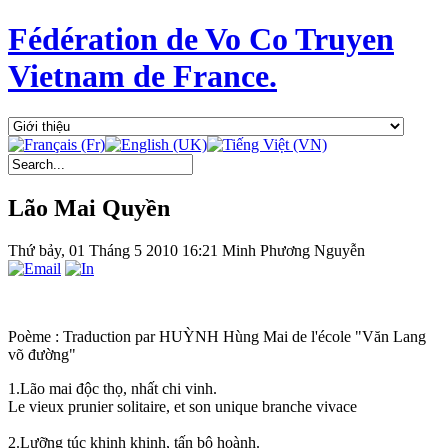
Fédération de Vo Co Truyen
Vietnam de France.
Lão Mai Quyền
Thứ bảy, 01 Tháng 5 2010 16:21
Minh Phương Nguyễn
Poème : Traduction par HUỲNH Hùng Mai de l'école "Văn Lang
võ đường"
1.Lão mai độc thọ, nhất chi vinh.
Le vieux prunier solitaire, et son unique branche vivace
2.Lưỡng túc khinh khinh, tấn bộ hoành.