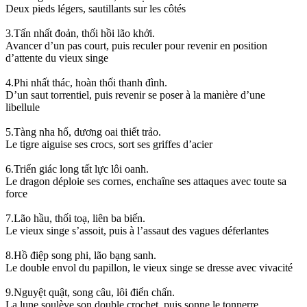
Deux pieds légers, sautillants sur les côtés
3.Tấn nhất đoản, thối hồi lão khởi.
Avancer d’un pas court, puis reculer pour revenir en position
d’attente du vieux singe
4.Phi nhất thác, hoàn thối thanh đình.
D’un saut torrentiel, puis revenir se poser à la manière d’une
libellule
5.Tàng nha hổ, dương oai thiết trảo.
Le tigre aiguise ses crocs, sort ses griffes d’acier
6.Triển giác long tất lực lôi oanh.
Le dragon déploie ses cornes, enchaîne ses attaques avec toute sa
force
7.Lão hầu, thối toạ, liên ba biến.
Le vieux singe s’assoit, puis à l’assaut des vagues déferlantes
8.Hồ điệp song phi, lão bạng sanh.
Le double envol du papillon, le vieux singe se dresse avec vivacité
9.Nguyệt quật, song câu, lôi điển chấn.
La lune soulève son double crochet, puis sonne le tonnerre