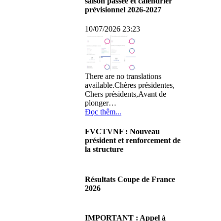
saison passée et calendrier
prévisionnel 2026-2027
10/07/2026 23:23
There are no translations
available.Chères présidentes,
Chers présidents,Avant de
plonger…
Đọc thêm...
FVCTVNF : Nouveau
président et renforcement de
la structure
29/06/2026 02:56
There are no translations
Résultats Coupe de France
available.Chères Présidentes,
2026
chers Présidents,Ce dimanche
28 juin…
08/06/2026 23:17
Đọc thêm...
There are no translations
IMPORTANT : Appel à