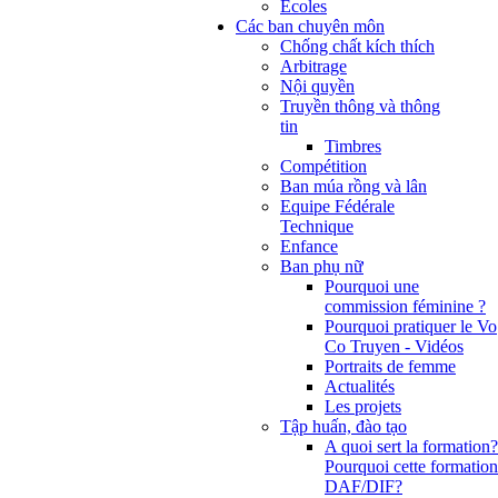
Ecoles
Các ban chuyên môn
Chống chất kích thích
Arbitrage
Nội quyền
Truyền thông và thông
tin
Timbres
Compétition
Ban múa rồng và lân
Equipe Fédérale
Technique
Enfance
Ban phụ nữ
Pourquoi une
commission féminine ?
Pourquoi pratiquer le Vo
Co Truyen - Vidéos
Portraits de femme
Actualités
Les projets
Tập huấn, đào tạo
A quoi sert la formation?
Pourquoi cette formation
DAF/DIF?