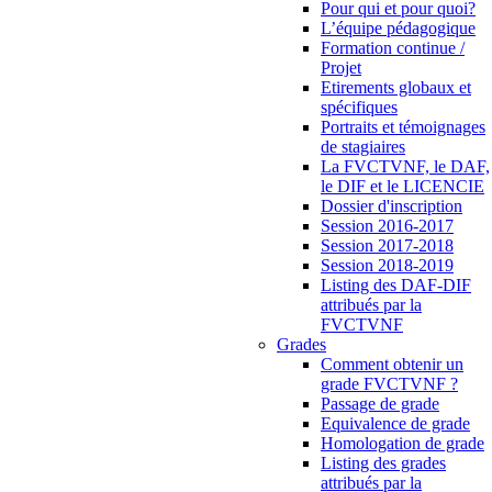
Pour qui et pour quoi?
L’équipe pédagogique
Formation continue /
Projet
Etirements globaux et
spécifiques
Portraits et témoignages
de stagiaires
La FVCTVNF, le DAF,
le DIF et le LICENCIE
Dossier d'inscription
Session 2016-2017
Session 2017-2018
Session 2018-2019
Listing des DAF-DIF
attribués par la
FVCTVNF
Grades
Comment obtenir un
grade FVCTVNF ?
Passage de grade
Equivalence de grade
Homologation de grade
Listing des grades
attribués par la