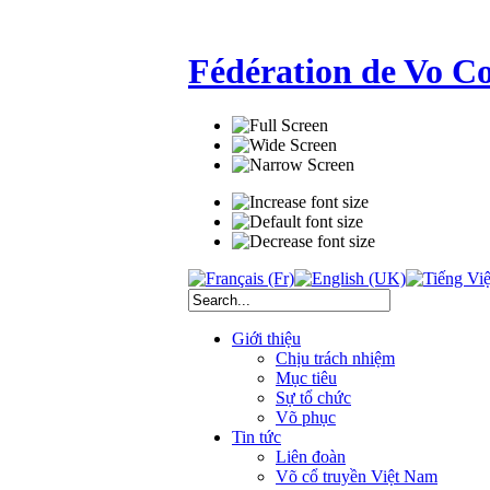
Fédération de Vo C
Giới thiệu
Chịu trách nhiệm
Mục tiêu
Sự tổ chức
Võ phục
Tin tức
Liên đoàn
Võ cổ truyền Việt Nam