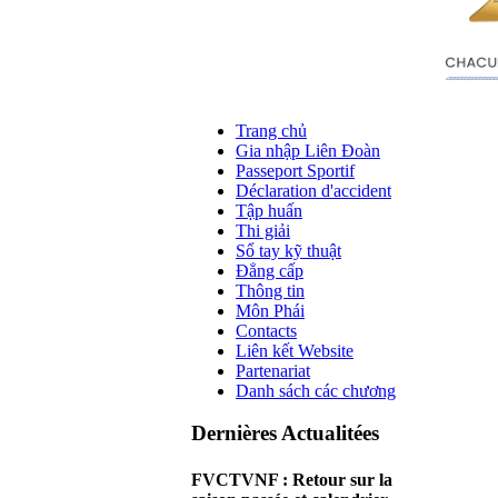
Trang chủ
Gia nhập Liên Đoàn
Passeport Sportif
Déclaration d'accident
Tập huấn
Thi giải
Sổ tay kỹ thuật
Đẳng cấp
Thông tin
Môn Phái
Contacts
Liên kết Website
Partenariat
Danh sách các chương
Dernières Actualitées
FVCTVNF : Retour sur la