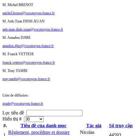
M. Michel BRENOT
michel.brenot@vocotruyen-france.fr
M. Anh-Tuan DINH-XUAN
anh-tuan.dinh-xuan@vocotruyen-france.fr
M. Amadou DJIRE
amadou.djire@vocotruyen-france.fr
M. Franck VETTESE
franck.vettese@vocotruyen-france.fr
M. Tony TAMBI
tony.tambi@vocotruyen-france.fr
Liste de diffusion :
grade@vocotruyen-france.fr
Lọc tiêu đề
Hiển thị #
#.
Tiêu đề của danh mục
Tác giả
Số truy cập
Règlement, procédure et dossier
Nicolas
1
44593