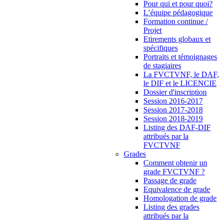
Pour qui et pour quoi?
L’équipe pédagogique
Formation continue /
Projet
Etirements globaux et
spécifiques
Portraits et témoignages
de stagiaires
La FVCTVNF, le DAF,
le DIF et le LICENCIE
Dossier d'inscription
Session 2016-2017
Session 2017-2018
Session 2018-2019
Listing des DAF-DIF
attribués par la
FVCTVNF
Grades
Comment obtenir un
grade FVCTVNF ?
Passage de grade
Equivalence de grade
Homologation de grade
Listing des grades
attribués par la