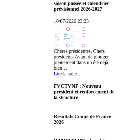
saison passée et calendrier
prévisionnel 2026-2027
10/07/2026 23:23
Chères présidentes, Chers
présidents,Avant de plonger
pleinement dans un été déjà
bien…
Lire la suite...
FVCTVNF : Nouveau
président et renforcement de
la structure
29/06/2026 02:56
Chères Présidentes, chers
Résultats Coupe de France
Présidents,Ce dimanche 28 juin
2026
2026 s'est déroulée notre
Assemblée…
08/06/2026 23:17
Lire la suite...
Cliquez sur ce lien pour