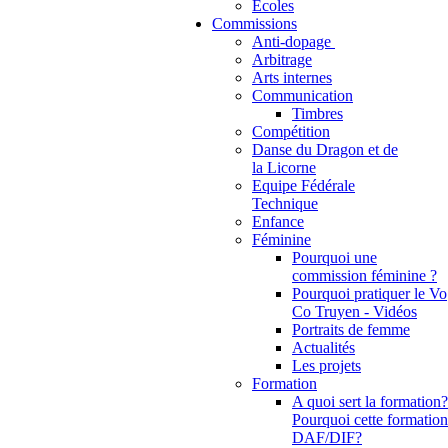
Ecoles
Commissions
Anti-dopage
Arbitrage
Communication
Timbres
Compétition
Danse du Dragon et de
la Licorne
Equipe Fédérale
Technique
Enfance
Féminine
Pourquoi une
commission féminine ?
Pourquoi pratiquer le Vo
Co Truyen - Vidéos
Portraits de femme
Actualités
Les projets
Formation
A quoi sert la formation?
Pourquoi cette formation
DAF/DIF?