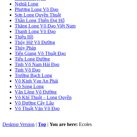
Nghiã Long
Phượng Long Võ Đạo
Sơn Long Quyền Thuật
Thần Long Thiên Ðại Hổ
Thăng Long Võ Đạo Việt Nam
Thanh Long Võ Đạo
Thiệu Hồ
Thủy Hử Võ Đường
Thủy Pháp
Tiến Giang Võ Thuật Đạo
Tiểu Long Đường
Tinh Võ Nam Hải Đạo
Tinh Võ Đạo
Trường Bạch Long
Võ Kinh Vạn An Phái
Võ Song Long
Văn Lặng Võ Đường
Võ Khí Thuật – Long Quyền
Võ Đường Cây Lâu
Võ Thuật Văn Võ Đạo
Desktop Version
|
Top
|
You are here:
Ecoles