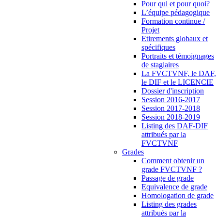
Pour qui et pour quoi?
L’équipe pédagogique
Formation continue /
Projet
Etirements globaux et
spécifiques
Portraits et témoignages
de stagiaires
La FVCTVNF, le DAF,
le DIF et le LICENCIE
Dossier d'inscription
Session 2016-2017
Session 2017-2018
Session 2018-2019
Listing des DAF-DIF
attribués par la
FVCTVNF
Grades
Comment obtenir un
grade FVCTVNF ?
Passage de grade
Equivalence de grade
Homologation de grade
Listing des grades
attribués par la