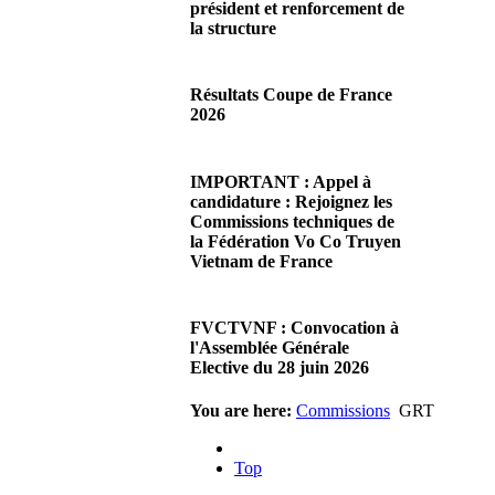
président et renforcement de
la structure
29/06/2026 02:56
Chères Présidentes, chers
Résultats Coupe de France
Présidents,Ce dimanche 28 juin
2026
2026 s'est déroulée notre
Assemblée…
08/06/2026 23:17
Lire la suite...
Cliquez sur ce lien pour
IMPORTANT : Appel à
accéder aux résultats
candidature : Rejoignez les
Lire la suite...
Commissions techniques de
la Fédération Vo Co Truyen
Vietnam de France
08/06/2026 22:17
Madame la Présidente,
FVCTVNF : Convocation à
Monsieur le Président,Suite à
l'Assemblée Générale
notre premier appel afin
Elective du 28 juin 2026
d'accueillir de…
Lire la suite...
23/05/2026 23:00
You are here:
Commissions
GRT
Chères Présidentes, chers
Présidents,Veuillez trouver ci-
Top
joint la convocation à notre…
Lire la suite...