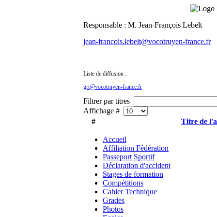
Responsable : M. Jean-François Lebelt
jean-francois.lebelt@vocotruyen-france.fr
Liste de diffusion :
grt@vocotruyen-france.fr
Filtrer par titres
Affichage #
#
Titre de l'a
Accueil
Affiliation Fédération
Passeport Sportif
Déclaration d'accident
Stages de formation
Compétitions
Cahier Technique
Grades
Photos