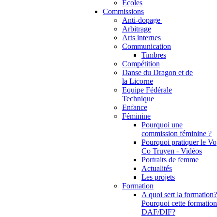
Ecoles
Commissions
Anti-dopage
Arbitrage
Communication
Timbres
Compétition
Danse du Dragon et de
la Licorne
Equipe Fédérale
Technique
Enfance
Féminine
Pourquoi une
commission féminine ?
Pourquoi pratiquer le Vo
Co Truyen - Vidéos
Portraits de femme
Actualités
Les projets
Formation
A quoi sert la formation?
Pourquoi cette formation
DAF/DIF?