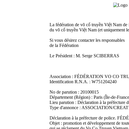
La fédération de võ cổ truyền Việt Nam de f
du võ cổ truyền Việt Nam (et uniquement l
Si vous désirez contacter les responsables
de la Fédération
Le Président : M. Serge SCIBERRAS
Association : FÉDÉRATION VO CO 
Identification R.N.A. : W751204240
No de parution : 20100015
Département (Région) : Paris (Île-de-France
Lieu parution : Déclaration à la préfecture d
Type d'annonce : ASSOCIATION/CREA
Déclaration à la préfecture de pol
Objet : promotion et développement de toutes
qui se réclament du Vo Co Truyen Vietnam ;