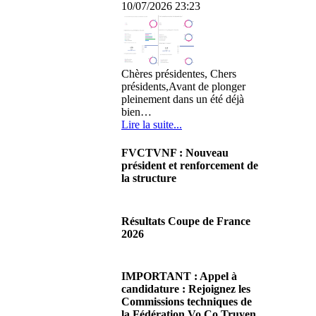
10/07/2026 23:23
Chères présidentes, Chers
présidents,Avant de plonger
pleinement dans un été déjà
bien…
Lire la suite...
FVCTVNF : Nouveau
président et renforcement de
la structure
29/06/2026 02:56
Chères Présidentes, chers
Résultats Coupe de France
Présidents,Ce dimanche 28 juin
2026
2026 s'est déroulée notre
Assemblée…
08/06/2026 23:17
Lire la suite...
Cliquez sur ce lien pour
IMPORTANT : Appel à
accéder aux résultats
candidature : Rejoignez les
Lire la suite...
Commissions techniques de
la Fédération Vo Co Truyen