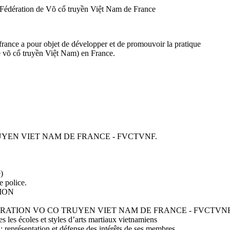
rance a pour objet de développer et de promouvoir la pratique
e võ cổ truyền Việt Nam) en France.
TRUYEN VIET NAM DE FRANCE - FVCTVNF.
)
e police.
TION
ice. FÉDÉRATION VO CO TRUYEN VIET NAM DE FRANCE - FVCTVNF
 les écoles et styles d’arts martiaux vietnamiens
 représentation et défense des intérêts de ses membres