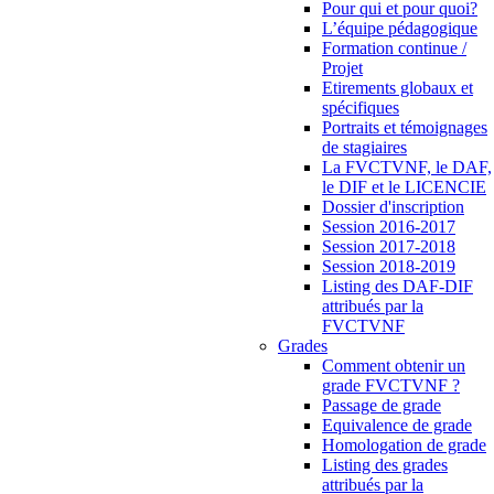
Pour qui et pour quoi?
L’équipe pédagogique
Formation continue /
Projet
Etirements globaux et
spécifiques
Portraits et témoignages
de stagiaires
La FVCTVNF, le DAF,
le DIF et le LICENCIE
Dossier d'inscription
Session 2016-2017
Session 2017-2018
Session 2018-2019
Listing des DAF-DIF
attribués par la
FVCTVNF
Grades
Comment obtenir un
grade FVCTVNF ?
Passage de grade
Equivalence de grade
Homologation de grade
Listing des grades
attribués par la