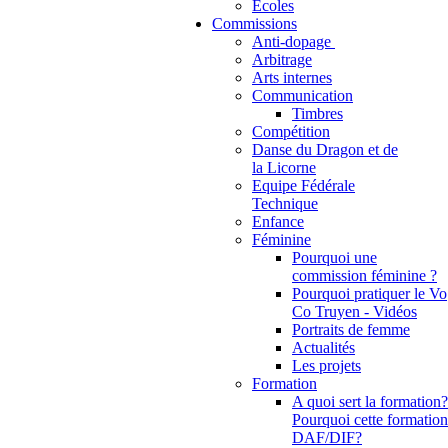
Ecoles
Commissions
Anti-dopage
Arbitrage
Communication
Timbres
Compétition
Danse du Dragon et de
la Licorne
Equipe Fédérale
Technique
Enfance
Féminine
Pourquoi une
commission féminine ?
Pourquoi pratiquer le Vo
Co Truyen - Vidéos
Portraits de femme
Actualités
Les projets
Formation
A quoi sert la formation?
Pourquoi cette formation
DAF/DIF?