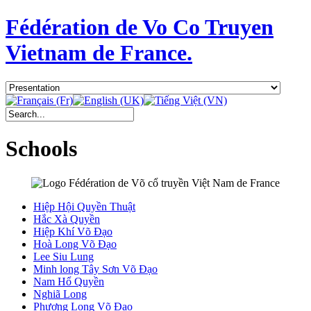
Fédération de Vo Co Truyen
Vietnam de France.
Schools
Hiệp Hội Quyền Thuật
Hắc Xà Quyền
Hiệp Khí Võ Đạo
Hoà Long Võ Đạo
Lee Siu Lung
Minh long Tây Sơn Võ Đạo
Nam Hổ Quyền
Nghiã Long
Phượng Long Võ Đạo