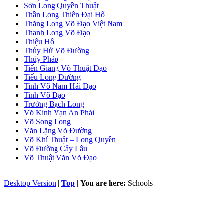
Sơn Long Quyền Thuật
Thần Long Thiên Ðại Hổ
Thăng Long Võ Đạo Việt Nam
Thanh Long Võ Đạo
Thiệu Hồ
Thủy Hử Võ Đường
Thủy Pháp
Tiến Giang Võ Thuật Đạo
Tiểu Long Đường
Tinh Võ Nam Hải Đạo
Tinh Võ Đạo
Trường Bạch Long
Võ Kinh Vạn An Phái
Võ Song Long
Văn Lặng Võ Đường
Võ Khí Thuật – Long Quyền
Võ Đường Cây Lâu
Võ Thuật Văn Võ Đạo
Desktop Version
|
Top
|
You are here:
Schools