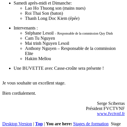
Samedi après-midi et Dimanche:
Lao Ho Thuong son (mains nues)
Roi Thai Son (baton)
Thanh Long Doc Kiem (épée)
Intervenants :
Stéphane Lesoil
– Responsable de la commission Quy Dinh
Cam Tu Nguyen
Mai trinh Nguyen Lesoil
Anthony Nguyen – Responsable de la commission
Elite
Hakim Mellou
Une BUVETTE avec Casse-croûte sera présente !
Je vous souhaite un excellent stage.
Bien cordialement.
Serge Sciberras
Président FVCTVNF
www.fvctvnf.fr
Desktop Version
|
Top
|
You are here:
Stages de formation
Stage