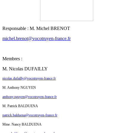
Responsable : M. Michel BRENOT
michel.brenot@vocotruyen-france.fr
Membres :
M. Nicolas DUFAILLY
nicolas.dufailly@vocotruyen-france.fr
M. Anthony NGUYEN
anthony.nguyen@vocotruyen-france.fr
M. Patrick BALDUENA
patrick.balduena@vocotruyen-france.fr
Mme. Nancy BALDUENA