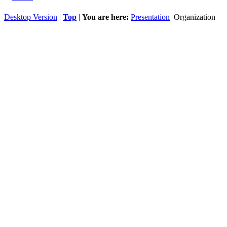
Desktop Version
|
Top
|
You are here:
Presentation
Organization