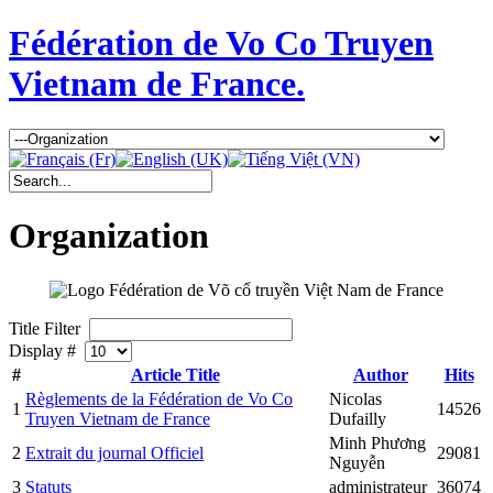
Fédération de Vo Co Truyen
Vietnam de France.
Organization
Title Filter
Display #
#
Article Title
Author
Hits
Règlements de la Fédération de Vo Co
Nicolas
1
14526
Truyen Vietnam de France
Dufailly
Minh Phương
2
Extrait du journal Officiel
29081
Nguyễn
3
Statuts
administrateur
36074