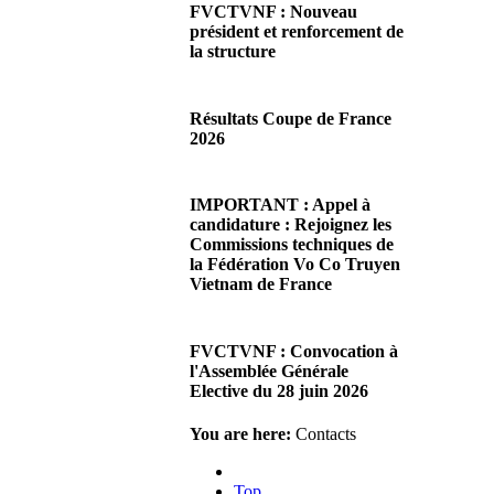
FVCTVNF : Nouveau
président et renforcement de
la structure
29/06/2026 02:56
There are no translations
Résultats Coupe de France
available.Chères Présidentes,
2026
chers Présidents,Ce dimanche
28 juin…
08/06/2026 23:17
Read more...
There are no translations
IMPORTANT : Appel à
available.Cliquez sur ce lien
candidature : Rejoignez les
pour accéder aux résultats
Commissions techniques de
Read more...
la Fédération Vo Co Truyen
Vietnam de France
08/06/2026 22:17
There are no translations
FVCTVNF : Convocation à
available.Madame la
l'Assemblée Générale
Présidente, Monsieur le
Elective du 28 juin 2026
Président,Suite à notre…
Read more...
23/05/2026 23:00
You are here:
Contacts
There are no translations
available.Chères Présidentes,
Top
chers Présidents,Veuillez