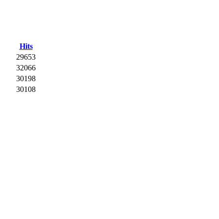
Hits
29653
32066
30198
30108