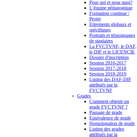
Pour qui et pour quoi?
L’équipe pédagogique
Formation continue /
Projet
Etirements globaux et
spécifiques
Portraits et témoignages
de stagiaires
La FVCTVNF, le DAF,
le DIF et le LICENCIE
Dossier d'inscription
Session 2016-2017
Session 2017-2018
Session 2018-2019
Listing des DAF-DIF
attribués par la
FVCTVNF
Grades
Comment obtenir un
grade FVCTVNF ?
Passage de grade
Equivalence de grade
Homologation de grade
Listing des grades
attribués par la