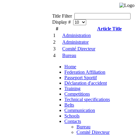
Title Filter
Display #
#
Article Title
1
Administration
2
Administrator
3
Comité Directeur
4
Bureau
Home
Federation Affiliation
Passeport Sportif
Déclaration d'accident
Training
Competitions
Technical specifications
Belts
Communication
Schools
Contacts
Bureau
Comité Directeur