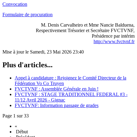
Convocation
Formulaire de procuration
M. Denis Carvalheiro et Mme Nancie Balduena,
Respectivement Trésorier et Secrétaire FVCTVNF,
Présidence par intérim
http://www.fvctvnf.fr
Mise à jour le Samedi, 23 Mai 2026 23:40
Plus d'articles...
Appel à candidature : Rejoignez le Comité Directeur de la
Fédération Vo Co Truyen
FVCTVNF : Assemblée Générale en Juin !
FVCTVNF : STAGE TRADITIONNEL FEDERAL #3 -
11/12 Avril 2026 - Gignac
FVCTVNF: Information passage de grades
Page 1 sur 33
«
Début