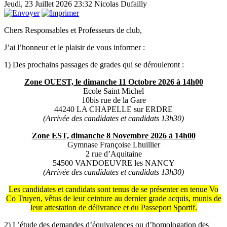
Jeudi, 23 Juillet 2026 23:32
Nicolas Dufailly
Chers Responsables et Professeurs de club,
J’ai l’honneur et le plaisir de vous informer :
1) Des prochains passages de grades qui se dérouleront :
Zone OUEST, le dimanche 11 Octobre 2026 à 14h00
Ecole Saint Michel
10bis rue de la Gare
44240 LA CHAPELLE sur ERDRE
(Arrivée des candidates et candidats 13h30)
Zone EST, dimanche 8 Novembre 2026 à 14h00
Gymnase Françoise Lhuillier
2 rue d’Aquitaine
54500 VANDOEUVRE les NANCY
(Arrivée des candidates et candidats 13h30)
Les candidates et candidats sont tenus de se présenter en tenue Vo
Co Truyen, vêtus de leur ceinture au dernier grade acquis, munis de
leur attestation de délivrance et du Passeport Sportif.
2) L’étude des demandes d’équivalences ou d’homologation des