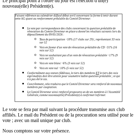
Le principal point à l'ordre du jour est l'élection d'un(e)
nouveau(elle) Président(e).
Faisant référence au calendrier diffusé début avril concernant la forme à tenir durant
cette AG quant au renforcement préalable du Comité Directeur:
Le vote par correspondance des clubs concernant la question préalable de
révocation du Comite Directeur en place a donné les résultats suivants lors du
dépouillement du 09/05/2026 :
Taux de participation ~59% (17 clubs sur 29) ; représentant 33 voix
sur 52
Voix en faveur d'un vote de révocation préalable du CD ~31% (16
voix sur 52)
Voix ne souhaitant pas d'un vote de révocation préalable ~17% (9
voix sur 52)
Voix en vote blanc ~6% (3 voix sur 52)
Voix en vote nul ~10% (5 voix sur 52)
Conformément aux statuts fédéraux, le tiers des membres
ET
le tiers des voix
exprimables doit être atteint pour soumettre ladite question préalable ; ce qui
n'a pas été le cas.
Concrètement, cela traduira que le Comité Directeur sera renforcé de nouveaux
membres par cooptation.
Le Comité Directeur ainsi renforcé proposera un de ses membres à l'Assemblé
Générale, comme nouveau(elle) Président(e) à confirmer/infirmer.
Le vote se fera par mail suivant la procédure transmise aux club
affiliés. Le mail du Président ou de la procuration sera utilisé pour le
vote ; avec un mail unique par club.
Nous comptons sur votre présence.