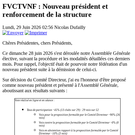
FVCTVNF : Nouveau président et
renforcement de la structure
Lundi, 29 Juin 2026 02:56
Nicolas Dufailly
Chères Présidentes, chers Présidents,
Ce dimanche 28 juin 2026 s'est déroulée notre Assemblée Générale
élective, suivant la procédure et les modalités détaillées ces derniers
mois. Pour rappel, l'objectif était de pourvoir notre fédération d'un
nouveau président suite à la démission de celui-ci.
Sur décision du Comité Directeur, j'ai eu l'honneur d'être proposé
comme nouveau président et présenté à l'Assemblé Générale,
aboutissant aux résultats suivants :
Vote réalisé en ligne et en séance :
Taux de participation ~45% (13 clubs sur 29) : 29 voix sur 52
Voix pour la proposition formulée par le Comité Directeur ~90% (26
voix)
Voix contre la proposition formulée par le Comité Directeur ~0% (0
voix)
Voix en abstention rapport à la proposition formulée par le Comité
Directeur ~10% (3 voix)