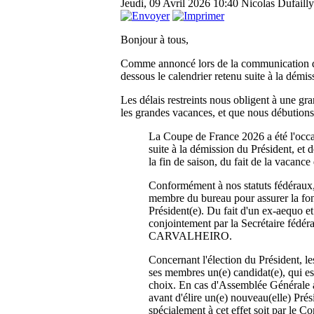
Jeudi, 09 Avril 2026 10:40
Nicolas Dufailly
Bonjour à tous,
Comme annoncé lors de la communication du
dessous le calendrier retenu suite à la démis
Les délais restreints nous obligent à une gr
les grandes vacances, et que nous débutions 
La Coupe de France 2026 a été l'occa
suite à la démission du Président, et 
la fin de saison, du fait de la vacance
Conformément à nos statuts fédéraux,
membre du bureau pour assurer la fonc
Président(e). Du fait d'un ex-aequo et 
conjointement par la Secrétaire féd
CARVALHEIRO.
Concernant l'élection du Président, le
ses membres un(e) candidat(e), qui es
choix. En cas d'Assemblée Générale an
avant d'élire un(e) nouveau(elle) Pré
spécialement à cet effet soit par le C