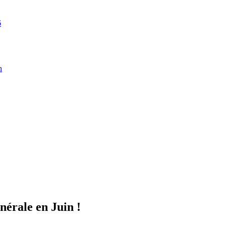
6
n
rale en Juin !