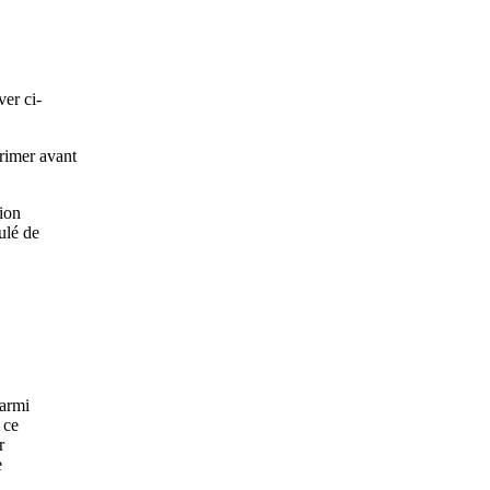
er ci-
primer avant
ion
ulé de
parmi
 ce
r
e