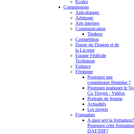
Ecoles
Commissions
Anti-dopage
Arbitrage
Communication
Timbres
Compétition
Danse du Dragon et de
la Licorne
Equipe Fédérale
Technique
Enfance
Féminine
Pourquoi une
commission féminine ?
Pourquoi pratiquer le Vo
Co Truyen - Vidéos
Portraits de femme
Actualités
Les projets
Formation
A quoi sert la formation?
Pourquoi cette formation
DAF/DIF?