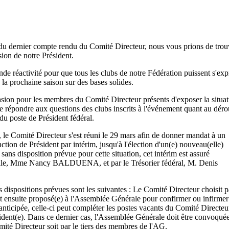
 dernier compte rendu du Comité Directeur, nous vous prions de trouv
sion de notre Président.
ande réactivité pour que tous les clubs de notre Fédération puissent s'ex
la prochaine saison sur des bases solides.
sion pour les membres du Comité Directeur présents d'exposer la situat
de répondre aux questions des clubs inscrits à l'événement quant au déro
 du poste de Président fédéral.
 le Comité Directeur s'est réuni le 29 mars afin de donner mandat à un
tion de Président par intérim, jusqu'à l'élection d'un(e) nouveau(elle)
sans disposition prévue pour cette situation, cet intérim est assuré
érale, Mme Nancy BALDUENA, et par le Trésorier fédéral, M. Denis
s dispositions prévues sont les suivantes : Le Comité Directeur choisit 
t ensuite proposé(e) à l'Assemblée Générale pour confirmer ou infirmer
ticipée, celle-ci peut compléter les postes vacants du Comité Directeu
sident(e). Dans ce dernier cas, l'Assemblée Générale doit être convoqué
omité Directeur soit par le tiers des membres de l'AG.