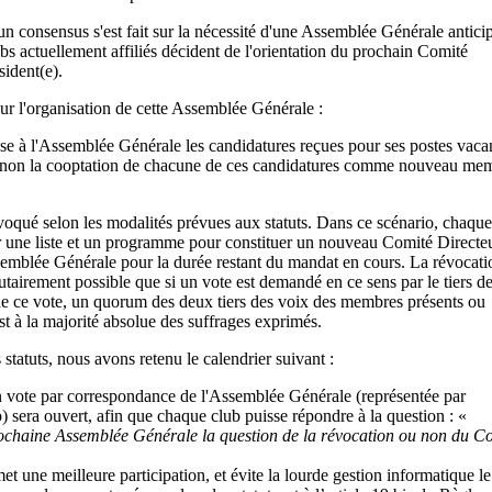
un consensus s'est fait sur la nécessité d'une Assemblée Générale antici
ubs actuellement affiliés décident de l'orientation du prochain Comité
sident(e).
our l'organisation de cette Assemblée Générale :
e à l'Assemblée Générale les candidatures reçues pour ses postes vaca
 ou non la cooptation de chacune de ces candidatures comme nouveau me
voqué selon les modalités prévues aux statuts. Dans ce scénario, chaque
er une liste et un programme pour constituer un nouveau Comité Directeu
ssemblée Générale pour la durée restant du mandat en cours. La révocat
utairement possible que si un vote est demandé en ce sens par le tiers d
e ce vote, un quorum des deux tiers des voix des membres présents ou
est à la majorité absolue des suffrages exprimés.
 statuts, nous avons retenu le calendrier suivant :
n vote par correspondance de l'Assemblée Générale (représentée par
) sera ouvert, afin que chaque club puisse répondre à la question : «
rochaine Assemblée Générale la question de la révocation ou non du C
 une meilleure participation, et évite la lourde gestion informatique le