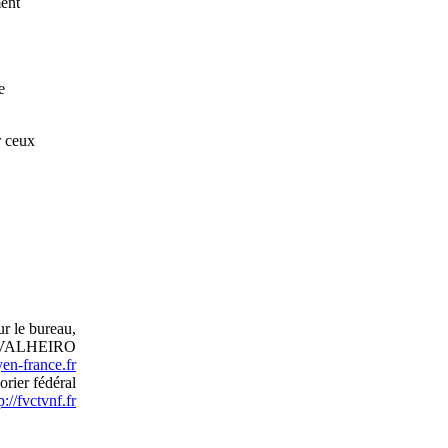
ment
e
r ceux
r le bureau,
RVALHEIRO
en-france.fr
orier fédéral
p://fvctvnf.fr