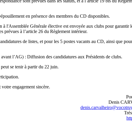
espondance sont prévues dans les statuts, et à l’article 19 bis du Règle
: Dépouillement en présence des membres du CD disponibles.
n à l'Assemblée Générale élective est envoyée aux clubs pour garantir l
s prévues à l’article 26 du Règlement intérieur.
andidatures de listes, et pour les 5 postes vacants au CD, ainsi que pou
 avant l’AG) : Diffusion des candidatures aux Présidents de clubs.
eut se tenir à partir du 22 juin.
ticipation.
t votre engagement sincère.
Pou
Denis CA
denis.carvalheiro@vocotruy
Trés
htt