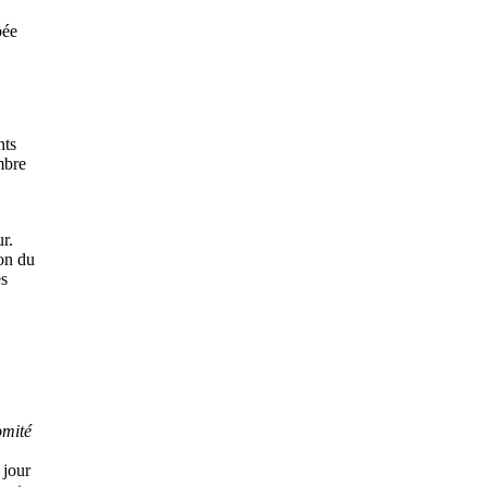
pée
nts
mbre
r.
ion du
es
omité
 jour