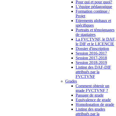
Pour qui et pour quoi?
L’équipe pédagogique
Formation continue /
Projet
Etirements globaux et
spécifiques
Portraits et témoignages
de stagiaires
La FVCTVNF, le DAF,
le DIF et le LICENCIE
Dossier d'inscription
Session 2016-2017
Session 2017-2018
Session 2018-2019
Listing des DAF-DIF
attribués par la
FVCTVNF
Grades
Comment obtenir un
grade FVCTVNF ?
Passage de grade
Equivalence de grade
Homologation de grade
Listing des grades
attribués par la