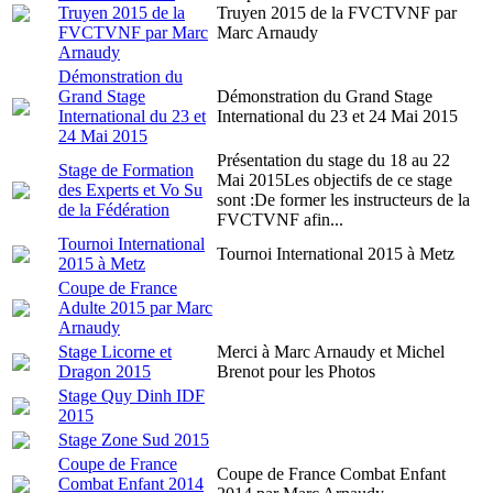
Truyen 2015 de la
Truyen 2015 de la FVCTVNF par
FVCTVNF par Marc
Marc Arnaudy
Arnaudy
Démonstration du
Grand Stage
Démonstration du Grand Stage
International du 23 et
International du 23 et 24 Mai 2015
24 Mai 2015
Présentation du stage du 18 au 22
Stage de Formation
Mai 2015Les objectifs de ce stage
des Experts et Vo Su
sont :De former les instructeurs de la
de la Fédération
FVCTVNF afin...
Tournoi International
Tournoi International 2015 à Metz
2015 à Metz
Coupe de France
Adulte 2015 par Marc
Arnaudy
Stage Licorne et
Merci à Marc Arnaudy et Michel
Dragon 2015
Brenot pour les Photos
Stage Quy Dinh IDF
2015
Stage Zone Sud 2015
Coupe de France
Coupe de France Combat Enfant
Combat Enfant 2014