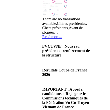
There are no translations
available.Chères présidentes,
Chers présidents,Avant de
plonger…
Read more...
FVCTVNF : Nouveau
président et renforcement de
la structure
29/06/2026 02:56
There are no translations
Résultats Coupe de France
available.Chères Présidentes,
2026
chers Présidents,Ce dimanche
28 juin…
08/06/2026 23:17
Read more...
There are no translations
IMPORTANT : Appel à
available.Cliquez sur ce lien
candidature : Rejoignez les
pour accéder aux résultats
Commissions techniques de
Read more...
la Fédération Vo Co Truyen
Vietnam de France