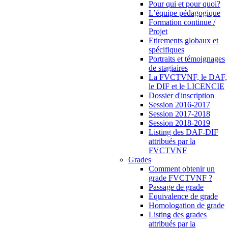
Pour qui et pour quoi?
L’équipe pédagogique
Formation continue /
Projet
Etirements globaux et
spécifiques
Portraits et témoignages
de stagiaires
La FVCTVNF, le DAF,
le DIF et le LICENCIE
Dossier d'inscription
Session 2016-2017
Session 2017-2018
Session 2018-2019
Listing des DAF-DIF
attribués par la
FVCTVNF
Grades
Comment obtenir un
grade FVCTVNF ?
Passage de grade
Equivalence de grade
Homologation de grade
Listing des grades
attribués par la