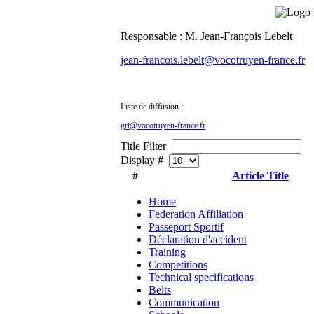
Responsable : M. Jean-François Lebelt
jean-francois.lebelt@vocotruyen-france.fr
Liste de diffusion :
grt@vocotruyen-france.fr
Title Filter
Display #
#
Article Title
Home
Federation Affiliation
Passeport Sportif
Déclaration d'accident
Training
Competitions
Technical specifications
Belts
Communication