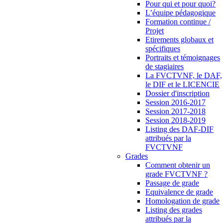
Pour qui et pour quoi?
L’équipe pédagogique
Formation continue /
Projet
Etirements globaux et
spécifiques
Portraits et témoignages
de stagiaires
La FVCTVNF, le DAF,
le DIF et le LICENCIE
Dossier d'inscription
Session 2016-2017
Session 2017-2018
Session 2018-2019
Listing des DAF-DIF
attribués par la
FVCTVNF
Grades
Comment obtenir un
grade FVCTVNF ?
Passage de grade
Equivalence de grade
Homologation de grade
Listing des grades
attribués par la