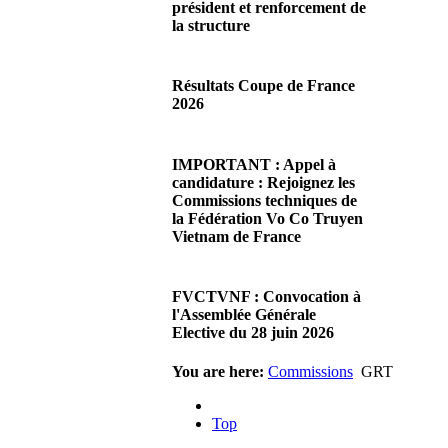
président et renforcement de
la structure
29/06/2026 02:56
There are no translations
Résultats Coupe de France
available.Chères Présidentes,
2026
chers Présidents,Ce dimanche
28 juin…
08/06/2026 23:17
Read more...
There are no translations
IMPORTANT : Appel à
available.Cliquez sur ce lien
candidature : Rejoignez les
pour accéder aux résultats
Commissions techniques de
Read more...
la Fédération Vo Co Truyen
Vietnam de France
08/06/2026 22:17
There are no translations
FVCTVNF : Convocation à
available.Madame la
l'Assemblée Générale
Présidente, Monsieur le
Elective du 28 juin 2026
Président,Suite à notre…
Read more...
23/05/2026 23:00
You are here:
Commissions
GRT
There are no translations
available.Chères Présidentes,
Top
chers Présidents,Veuillez
trouver…