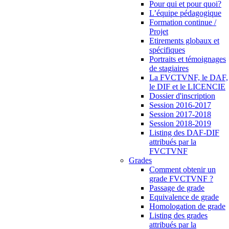
Pour qui et pour quoi?
L’équipe pédagogique
Formation continue /
Projet
Etirements globaux et
spécifiques
Portraits et témoignages
de stagiaires
La FVCTVNF, le DAF,
le DIF et le LICENCIE
Dossier d'inscription
Session 2016-2017
Session 2017-2018
Session 2018-2019
Listing des DAF-DIF
attribués par la
FVCTVNF
Grades
Comment obtenir un
grade FVCTVNF ?
Passage de grade
Equivalence de grade
Homologation de grade
Listing des grades
attribués par la