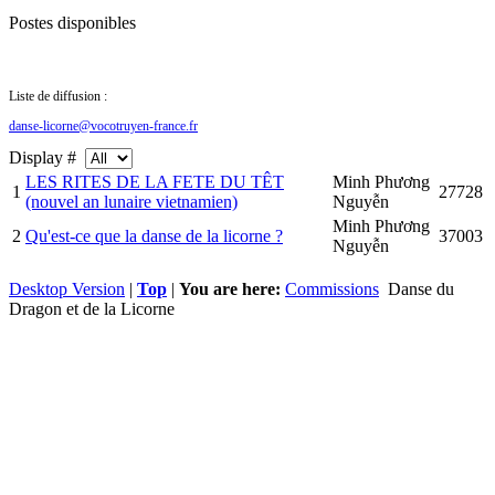
Postes disponibles
Liste de diffusion :
danse-licorne@vocotruyen-france.fr
Display #
LES RITES DE LA FETE DU TÊT
Minh Phương
1
27728
(nouvel an lunaire vietnamien)
Nguyễn
Minh Phương
2
Qu'est-ce que la danse de la licorne ?
37003
Nguyễn
Desktop Version
|
Top
|
You are here:
Commissions
Danse du
Dragon et de la Licorne