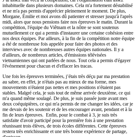
inhabituelle dans plusieurs domaines. Cela m'a fortement déstabilisé
et ne m'a pas permis d'apprécier pleinement le moment. De plus,
Morgane, Émilie et moi avons dû patienter et stresser jusqu'à l'après
midi, alors que nous pensions faire nos épreuves le matin. Durant la
compétition, l'équipe du Viêtnam et la nôtre se sont soutenus
mutuellement ce qui a permis d'instaurer une certaine cohésion entre
nos deux équipes. Par ailleurs, à la fin de la compétition notre équipe
a été de nombreuse fois appelée pour faire des photos et des
interviews avec de nombreuses autres équipes nationales. Il y a
d'ailleurs, de nombreux articles, d'émissions télévisées
vietnamiennes qui ont parlées de nous. Tout cela a permis d'égayer
l'événement pour chacun et d'effacer les tracas.
Une fois les épreuves terminées, j’étais très déçu par ma prestation
au sabre, en effet, je n'étais pas au mieux de ma forme, mes
mouvements n'étaient pas nettes et mes positions n'étaient pas
stables. Malgré cela, je suis tout de même arrivée deuxième, ce qui
m'a quand même soulagé. De plus, je suis passée juste avant mes
deux coéquipières, ce qui m'a permis de me changer les idées, car je
me devais de les soutenir et de les encourager avant, pendant et à la
fin de leurs épreuves. Enfin, pour le combat à 3, je suis très
satisfaite d'avoir participé pour la première fois à une prestation
réunissant trois élèves, de trois écoles différentes. Cette épreuves
restera très enrichissante et une très bonne expérience de partage,
d'unisson.