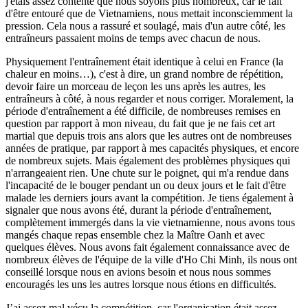
j'étais assez contente que nous soyons plus nombreux, car le fait
d'être entouré que de Vietnamiens, nous mettait inconsciemment la
pression. Cela nous a rassuré et soulagé, mais d'un autre côté, les
entraîneurs passaient moins de temps avec chacun de nous.
Physiquement l'entraînement était identique à celui en France (la
chaleur en moins…), c'est à dire, un grand nombre de répétition,
devoir faire un morceau de leçon les uns après les autres, les
entraîneurs à côté, à nous regarder et nous corriger. Moralement, la
période d'entraînement a été difficile, de nombreuses remises en
question par rapport à mon niveau, du fait que je ne fais cet art
martial que depuis trois ans alors que les autres ont de nombreuses
années de pratique, par rapport à mes capacités physiques, et encore
de nombreux sujets. Mais également des problèmes physiques qui
n'arrangeaient rien. Une chute sur le poignet, qui m'a rendue dans
l'incapacité de le bouger pendant un ou deux jours et le fait d'être
malade les derniers jours avant la compétition. Je tiens également à
signaler que nous avons été, durant la période d'entraînement,
complètement immergés dans la vie vietnamienne, nous avons tous
mangés chaque repas ensemble chez la Maître Oanh et avec
quelques élèves. Nous avons fait également connaissance avec de
nombreux élèves de l'équipe de la ville d'Ho Chi Minh, ils nous ont
conseillé lorsque nous en avions besoin et nous nous sommes
encouragés les uns les autres lorsque nous étions en difficultés.
J’ai assez mal vécu la compétition, car l'organisation était assez