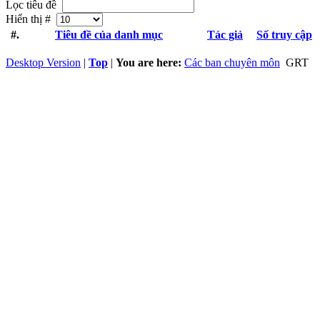
Lọc tiêu đề
Hiển thị #
#.
Tiêu đề của danh mục
Tác giả
Số truy cập
Desktop Version
|
Top
|
You are here:
Các ban chuyên môn
GRT