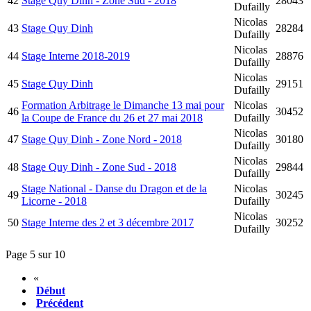
42
Stage Quy Dinh - Zone Sud - 2018
28043
Dufailly
Nicolas
43
Stage Quy Dinh
28284
Dufailly
Nicolas
44
Stage Interne 2018-2019
28876
Dufailly
Nicolas
45
Stage Quy Dinh
29151
Dufailly
Formation Arbitrage le Dimanche 13 mai pour
Nicolas
46
30452
la Coupe de France du 26 et 27 mai 2018
Dufailly
Nicolas
47
Stage Quy Dinh - Zone Nord - 2018
30180
Dufailly
Nicolas
48
Stage Quy Dinh - Zone Sud - 2018
29844
Dufailly
Stage National - Danse du Dragon et de la
Nicolas
49
30245
Licorne - 2018
Dufailly
Nicolas
50
Stage Interne des 2 et 3 décembre 2017
30252
Dufailly
Page 5 sur 10
«
Début
Précédent