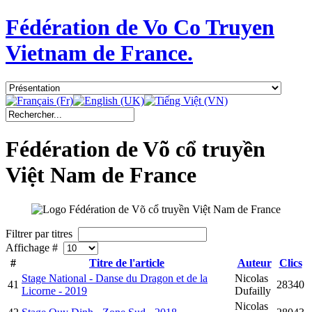
Fédération de Vo Co Truyen
Vietnam de France.
Fédération de Võ cổ truyền
Việt Nam de France
Filtrer par titres
Affichage #
#
Titre de l'article
Auteur
Clics
Stage National - Danse du Dragon et de la
Nicolas
41
28340
Licorne - 2019
Dufailly
Nicolas