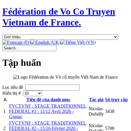
Fédération de Vo Co Truyen
Vietnam de France.
Tập huấn
Lọc tiêu đề
Hiển thị #
#.
Tiêu đề của danh mục
Tác giả
Số truy cập
FVCTVNF : STAGE TRADITIONNEL
Nicolas
1
FEDERAL #3 - 11/12 Avril 2026 -
3438
Dufailly
Gignac
FVCTVNF : STAGE TRADITIONNEL
Nicolas
2
FEDERAL #2 - 15/16 Février 2026 -
5788
Dufailly