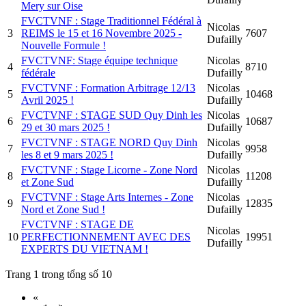
Mery sur Oise
FVCTVNF : Stage Traditionnel Fédéral à
Nicolas
3
REIMS le 15 et 16 Novembre 2025 -
7607
Dufailly
Nouvelle Formule !
FVCTVNF: Stage équipe technique
Nicolas
4
8710
fédérale
Dufailly
FVCTVNF : Formation Arbitrage 12/13
Nicolas
5
10468
Avril 2025 !
Dufailly
FVCTVNF : STAGE SUD Quy Dinh les
Nicolas
6
10687
29 et 30 mars 2025 !
Dufailly
FVCTVNF : STAGE NORD Quy Dinh
Nicolas
7
9958
les 8 et 9 mars 2025 !
Dufailly
FVCTVNF : Stage Licorne - Zone Nord
Nicolas
8
11208
et Zone Sud
Dufailly
FVCTVNF : Stage Arts Internes - Zone
Nicolas
9
12835
Nord et Zone Sud !
Dufailly
FVCTVNF : STAGE DE
Nicolas
10
PERFECTIONNEMENT AVEC DES
19951
Dufailly
EXPERTS DU VIETNAM !
Trang 1 trong tổng số 10
«