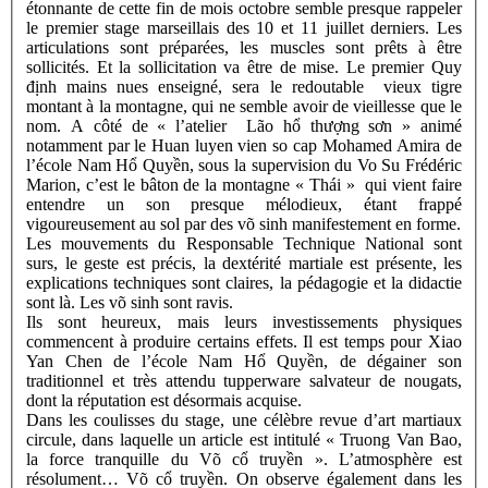
étonnante de cette fin de mois octobre semble presque rappeler
le premier stage marseillais des 10 et 11 juillet derniers. Les
articulations sont préparées, les muscles sont prêts à être
sollicités. Et la sollicitation va être de mise. Le premier Quy
định mains nues enseigné, sera le redoutable vieux tigre
montant à la montagne, qui ne semble avoir de vieillesse que le
nom. A côté de « l’atelier Lão hổ thượng sơn » animé
notamment par le Huan luyen vien so cap Mohamed Amira de
l’école Nam Hổ Quyền, sous la supervision du Vo Su Frédéric
Marion, c’est le bâton de la montagne « Thái » qui vient faire
entendre un son presque mélodieux, étant frappé
vigoureusement au sol par des võ sinh manifestement en forme.
Les mouvements du Responsable Technique National sont
surs, le geste est précis, la dextérité martiale est présente, les
explications techniques sont claires, la pédagogie et la didactie
sont là. Les võ sinh sont ravis.
Ils sont heureux, mais leurs investissements physiques
commencent à produire certains effets. Il est temps pour Xiao
Yan Chen de l’école Nam Hổ Quyền, de dégainer son
traditionnel et très attendu tupperware salvateur de nougats,
dont la réputation est désormais acquise.
Dans les coulisses du stage, une célèbre revue d’art martiaux
circule, dans laquelle un article est intitulé « Truong Van Bao,
la force tranquille du Võ cổ truyền ». L’atmosphère est
résolument… Võ cổ truyền. On observe également dans les