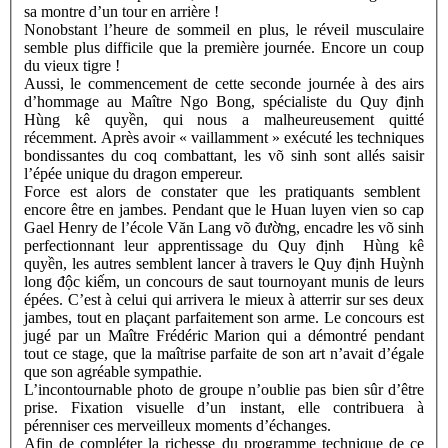
sa montre d’un tour en arrière !
Nonobstant l’heure de sommeil en plus, le réveil musculaire
semble plus difficile que la première journée. Encore un coup
du vieux tigre !
Aussi, le commencement de cette seconde journée à des airs
d’hommage au Maître Ngo Bong, spécialiste du Quy định
Hùng kê quyền, qui nous a malheureusement quitté
récemment. Après avoir « vaillamment » exécuté les techniques
bondissantes du coq combattant, les võ sinh sont allés saisir
l’épée unique du dragon empereur.
Force est alors de constater que les pratiquants semblent
encore être en jambes. Pendant que le Huan luyen vien so cap
Gael Henry de l’école Văn Lang võ đường, encadre les võ sinh
perfectionnant leur apprentissage du Quy định Hùng kê
quyền, les autres semblent lancer à travers le Quy định Huỳnh
long độc kiếm, un concours de saut tournoyant munis de leurs
épées. C’est à celui qui arrivera le mieux à atterrir sur ses deux
jambes, tout en plaçant parfaitement son arme. Le concours est
jugé par un Maître Frédéric Marion qui a démontré pendant
tout ce stage, que la maîtrise parfaite de son art n’avait d’égale
que son agréable sympathie.
L’incontournable photo de groupe n’oublie pas bien sûr d’être
prise. Fixation visuelle d’un instant, elle contribuera à
pérenniser ces merveilleux moments d’échanges.
Afin de compléter la richesse du programme technique de ce