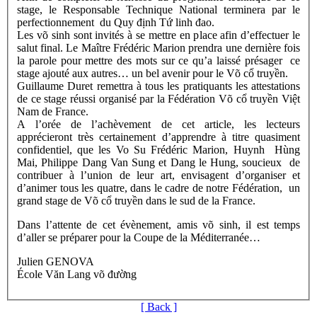
stage, le Responsable Technique National terminera par le
perfectionnement du Quy định Tứ linh đao.
Les võ sinh sont invités à se mettre en place afin d’effectuer le
salut final. Le Maître Frédéric Marion prendra une dernière fois
la parole pour mettre des mots sur ce qu’a laissé présager ce
stage ajouté aux autres… un bel avenir pour le Võ cổ truyền.
Guillaume Duret remettra à tous les pratiquants les attestations
de ce stage réussi organisé par la Fédération Võ cổ truyền Việt
Nam de France.
A l’orée de l’achèvement de cet article, les lecteurs
apprécieront très certainement d’apprendre à titre quasiment
confidentiel, que les Vo Su Frédéric Marion, Huynh Hùng
Mai, Philippe Dang Van Sung et Dang le Hung, soucieux de
contribuer à l’union de leur art, envisagent d’organiser et
d’animer tous les quatre, dans le cadre de notre Fédération, un
grand stage de Võ cổ truyền dans le sud de la France.
Dans l’attente de cet évènement, amis võ sinh, il est temps
d’aller se préparer pour la Coupe de la Méditerranée…
Julien GENOVA
École Văn Lang võ đường
[ Back ]