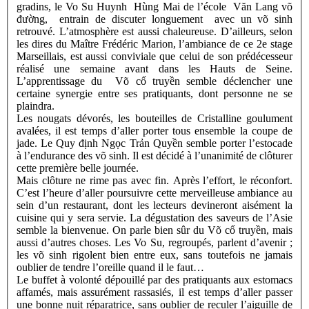
gradins, le Vo Su Huynh Hùng Mai de l’école Văn Lang võ
đường, entrain de discuter longuement avec un võ sinh
retrouvé. L’atmosphère est aussi chaleureuse. D’ailleurs, selon
les dires du Maître Frédéric Marion, l’ambiance de ce 2e stage
Marseillais, est aussi conviviale que celui de son prédécesseur
réalisé une semaine avant dans les Hauts de Seine.
L’apprentissage du Võ cổ truyền semble déclencher une
certaine synergie entre ses pratiquants, dont personne ne se
plaindra.
Les nougats dévorés, les bouteilles de Cristalline goulument
avalées, il est temps d’aller porter tous ensemble la coupe de
jade. Le Quy định Ngọc Trản Quyền semble porter l’estocade
à l’endurance des võ sinh. Il est décidé à l’unanimité de clôturer
cette première belle journée.
Mais clôture ne rime pas avec fin. Après l’effort, le réconfort.
C’est l’heure d’aller poursuivre cette merveilleuse ambiance au
sein d’un restaurant, dont les lecteurs devineront aisément la
cuisine qui y sera servie. La dégustation des saveurs de l’Asie
semble la bienvenue. On parle bien sûr du Võ cổ truyền, mais
aussi d’autres choses. Les Vo Su, regroupés, parlent d’avenir ;
les võ sinh rigolent bien entre eux, sans toutefois ne jamais
oublier de tendre l’oreille quand il le faut…
Le buffet à volonté dépouillé par des pratiquants aux estomacs
affamés, mais assurément rassasiés, il est temps d’aller passer
une bonne nuit réparatrice, sans oublier de reculer l’aiguille de