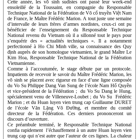
Cette année, les võ sinh sudistes ont passé leur week-end
ensoleillé de la Toussaint, en compagnie du Responsable
Technique National de la Fédération de Võ cổ truyền Việt Nam
de France, le Maître Frédéric Marion. A tout juste une semaine
d’intervalle de leurs frères d’armes nordistes, ceux-ci ont pu
bénéficier de l’enseignement du Responsable Technique
National revenu du Vietnam où il a sillonné tout le pays pour
s’enquérir des « actualités techniques ». Il a notamment
perfectionné à Ho Chi Minh ville, sa connaissance des Quy
định auprès de son homologue vietnamien, le grand Maître Le
Kim Hoa, Responsable Technique National de la Fédération
Vietnamienne.
Comme à l’accoutumée, le stage débute par un protocole.
Impatients de recevoir le savoir du Maître Frédéric Marion, les
võ sinh se placent avec rigueur en face d’une ligne composée
du Vo Su Philippe Dang Van Sung de l’école Nam Hổ Quyền
et vice-président de la Fédération ; du Vo Su Dang le Hung,
spécialement venu de Villeneuve-Loubet ; du Vo Su Frédéric
Marion ; et du Huan luyen vien trung cap Guillaume DURET
de l’école Văn Lặng Võ Đường, et membre du comité
directeur de la Fédération. Ces derniers prononceront un
discours d’ouverture.
Ce préambule terminé, le Responsable Technique National
confia rapidement l’échauffement à un autre Huan luyen vien
trung cap qui n’est autre que l’auteur de ces lignes. La chaleur