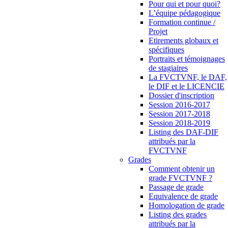
Pour qui et pour quoi?
L’équipe pédagogique
Formation continue /
Projet
Etirements globaux et
spécifiques
Portraits et témoignages
de stagiaires
La FVCTVNF, le DAF,
le DIF et le LICENCIE
Dossier d'inscription
Session 2016-2017
Session 2017-2018
Session 2018-2019
Listing des DAF-DIF
attribués par la
FVCTVNF
Grades
Comment obtenir un
grade FVCTVNF ?
Passage de grade
Equivalence de grade
Homologation de grade
Listing des grades
attribués par la