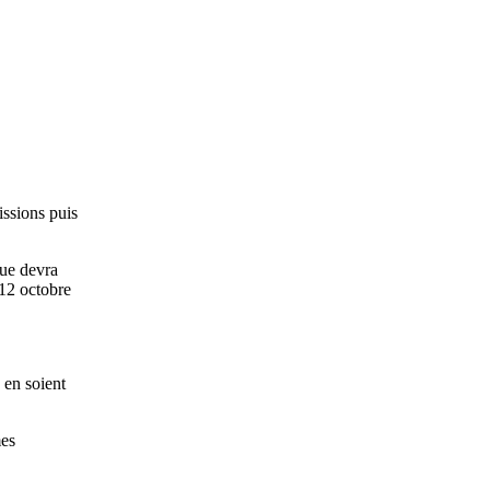
ssions puis
ue devra
 12 octobre
 en soient
mes