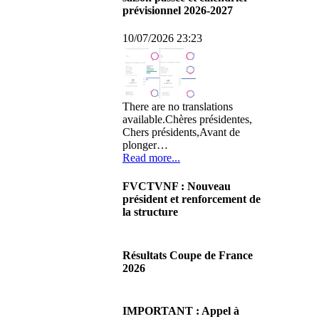
prévisionnel 2026-2027
10/07/2026 23:23
There are no translations
available.Chères présidentes,
Chers présidents,Avant de
plonger…
Read more...
FVCTVNF : Nouveau
président et renforcement de
la structure
29/06/2026 02:56
There are no translations
Résultats Coupe de France
available.Chères Présidentes,
2026
chers Présidents,Ce dimanche
28 juin…
08/06/2026 23:17
Read more...
There are no translations
IMPORTANT : Appel à