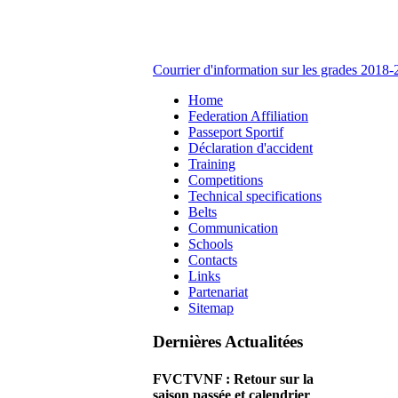
Courrier d'information sur les grades 2018
Home
Federation Affiliation
Passeport Sportif
Déclaration d'accident
Training
Competitions
Technical specifications
Belts
Communication
Schools
Contacts
Links
Partenariat
Sitemap
Dernières Actualitées
FVCTVNF : Retour sur la
saison passée et calendrier