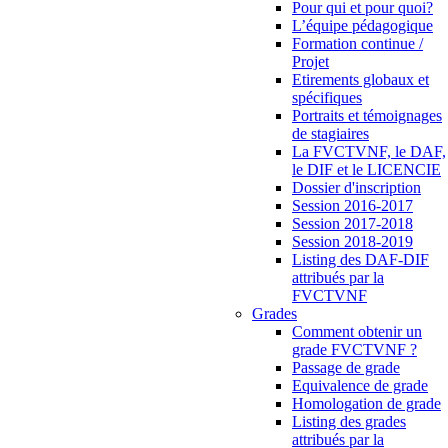
Pour qui et pour quoi?
L’équipe pédagogique
Formation continue /
Projet
Etirements globaux et
spécifiques
Portraits et témoignages
de stagiaires
La FVCTVNF, le DAF,
le DIF et le LICENCIE
Dossier d'inscription
Session 2016-2017
Session 2017-2018
Session 2018-2019
Listing des DAF-DIF
attribués par la
FVCTVNF
Grades
Comment obtenir un
grade FVCTVNF ?
Passage de grade
Equivalence de grade
Homologation de grade
Listing des grades
attribués par la