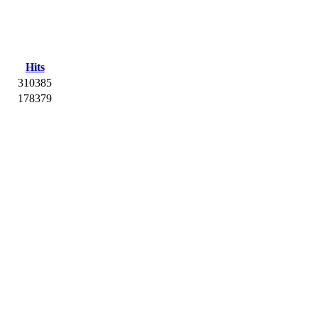
Hits
310385
178379