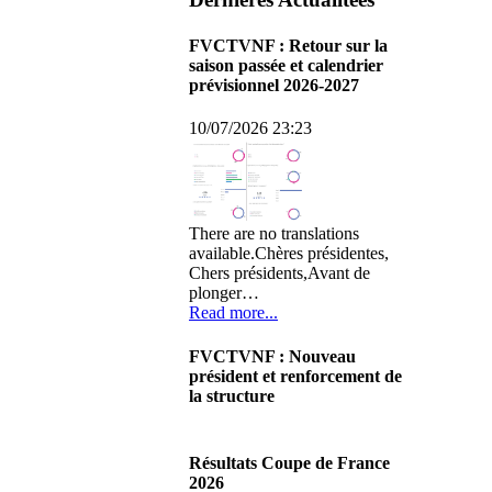
FVCTVNF : Retour sur la
saison passée et calendrier
prévisionnel 2026-2027
10/07/2026 23:23
There are no translations
available.Chères présidentes,
Chers présidents,Avant de
plonger…
Read more...
FVCTVNF : Nouveau
président et renforcement de
la structure
29/06/2026 02:56
There are no translations
Résultats Coupe de France
available.Chères Présidentes,
2026