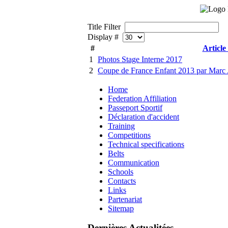
Title Filter
Display #
#
Article 
1
Photos Stage Interne 2017
2
Coupe de France Enfant 2013 par Marc
Home
Federation Affiliation
Passeport Sportif
Déclaration d'accident
Training
Competitions
Technical specifications
Belts
Communication
Schools
Contacts
Links
Partenariat
Sitemap
Dernières Actualitées