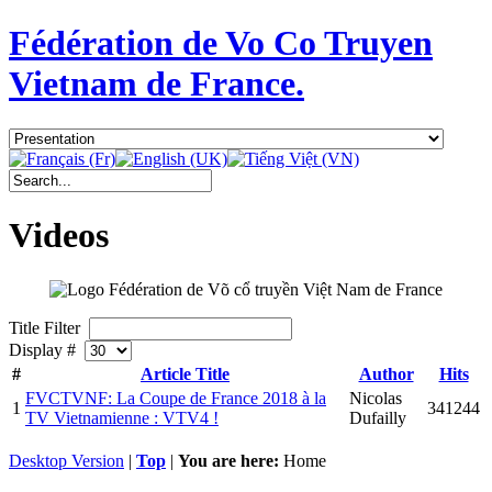
Fédération de Vo Co Truyen
Vietnam de France.
Videos
Title Filter
Display #
#
Article Title
Author
Hits
FVCTVNF: La Coupe de France 2018 à la
Nicolas
1
341244
TV Vietnamienne : VTV4 !
Dufailly
Desktop Version
|
Top
|
You are here:
Home