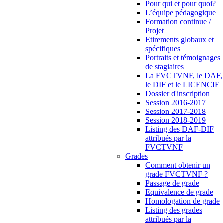
Pour qui et pour quoi?
L’équipe pédagogique
Formation continue /
Projet
Etirements globaux et
spécifiques
Portraits et témoignages
de stagiaires
La FVCTVNF, le DAF,
le DIF et le LICENCIE
Dossier d'inscription
Session 2016-2017
Session 2017-2018
Session 2018-2019
Listing des DAF-DIF
attribués par la
FVCTVNF
Grades
Comment obtenir un
grade FVCTVNF ?
Passage de grade
Equivalence de grade
Homologation de grade
Listing des grades
attribués par la