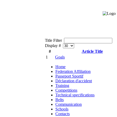
Title Filter
Display #
#
Article Title
1
Goals
Home
Federation Affiliation
Passeport Sportif
Déclaration d'accident
Training
Competitions
Technical specifications
Belts
Communication
Schools
Contacts