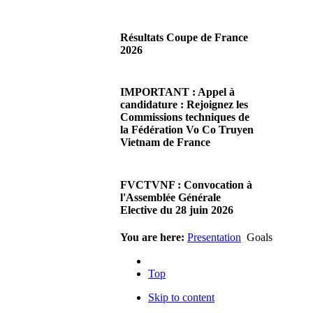
29/06/2026 02:56
There are no translations
Résultats Coupe de France
available.Chères Présidentes,
2026
chers Présidents,Ce dimanche
28 juin…
08/06/2026 23:17
Read more...
There are no translations
IMPORTANT : Appel à
available.Cliquez sur ce lien
candidature : Rejoignez les
pour accéder aux résultats
Commissions techniques de
Read more...
la Fédération Vo Co Truyen
Vietnam de France
08/06/2026 22:17
There are no translations
FVCTVNF : Convocation à
available.Madame la
l'Assemblée Générale
Présidente, Monsieur le
Elective du 28 juin 2026
Président,Suite à notre…
Read more...
23/05/2026 23:00
You are here:
Presentation
Goals
There are no translations
available.Chères Présidentes,
Top
chers Présidents,Veuillez
trouver…
Skip to content
Read more...