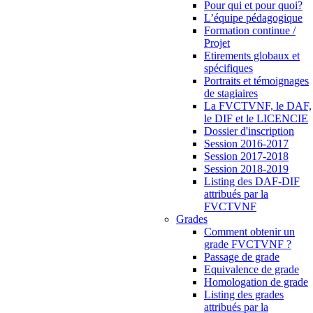
Pour qui et pour quoi?
L’équipe pédagogique
Formation continue /
Projet
Etirements globaux et
spécifiques
Portraits et témoignages
de stagiaires
La FVCTVNF, le DAF,
le DIF et le LICENCIE
Dossier d'inscription
Session 2016-2017
Session 2017-2018
Session 2018-2019
Listing des DAF-DIF
attribués par la
FVCTVNF
Grades
Comment obtenir un
grade FVCTVNF ?
Passage de grade
Equivalence de grade
Homologation de grade
Listing des grades
attribués par la