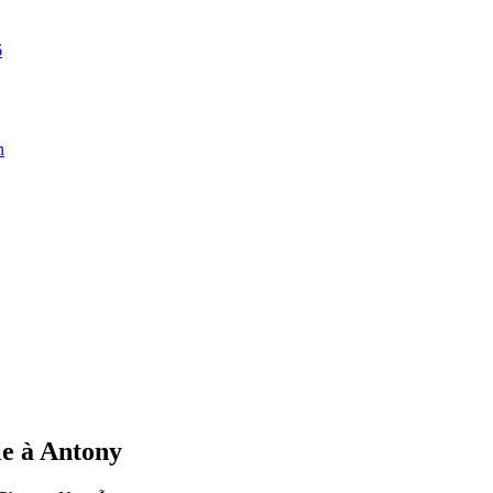
6
n
le à Antony