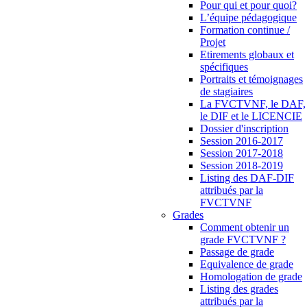
Pour qui et pour quoi?
L’équipe pédagogique
Formation continue /
Projet
Etirements globaux et
spécifiques
Portraits et témoignages
de stagiaires
La FVCTVNF, le DAF,
le DIF et le LICENCIE
Dossier d'inscription
Session 2016-2017
Session 2017-2018
Session 2018-2019
Listing des DAF-DIF
attribués par la
FVCTVNF
Grades
Comment obtenir un
grade FVCTVNF ?
Passage de grade
Equivalence de grade
Homologation de grade
Listing des grades
attribués par la