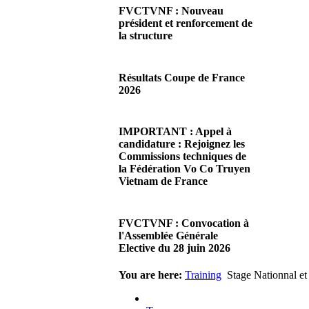
FVCTVNF : Nouveau
président et renforcement de
la structure
29/06/2026 02:56
There are no translations
Résultats Coupe de France
available.Chères Présidentes,
2026
chers Présidents,Ce dimanche
28 juin…
08/06/2026 23:17
Read more...
There are no translations
IMPORTANT : Appel à
available.Cliquez sur ce lien
candidature : Rejoignez les
pour accéder aux résultats
Commissions techniques de
Read more...
la Fédération Vo Co Truyen
Vietnam de France
08/06/2026 22:17
There are no translations
FVCTVNF : Convocation à
available.Madame la
l'Assemblée Générale
Présidente, Monsieur le
Elective du 28 juin 2026
Président,Suite à notre…
Read more...
23/05/2026 23:00
You are here:
Training
Stage Nationnal et
There are no translations
available.Chères Présidentes,