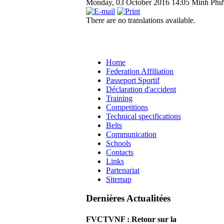
Monday, 03 October 2016 14:05
Minh Phư
There are no translations available.
Home
Federation Affiliation
Passeport Sportif
Déclaration d'accident
Training
Competitions
Technical specifications
Belts
Communication
Schools
Contacts
Links
Partenariat
Sitemap
Dernières Actualitées
FVCTVNF : Retour sur la