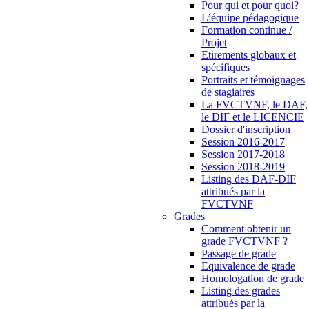
Pour qui et pour quoi?
L’équipe pédagogique
Formation continue /
Projet
Etirements globaux et
spécifiques
Portraits et témoignages
de stagiaires
La FVCTVNF, le DAF,
le DIF et le LICENCIE
Dossier d'inscription
Session 2016-2017
Session 2017-2018
Session 2018-2019
Listing des DAF-DIF
attribués par la
FVCTVNF
Grades
Comment obtenir un
grade FVCTVNF ?
Passage de grade
Equivalence de grade
Homologation de grade
Listing des grades
attribués par la