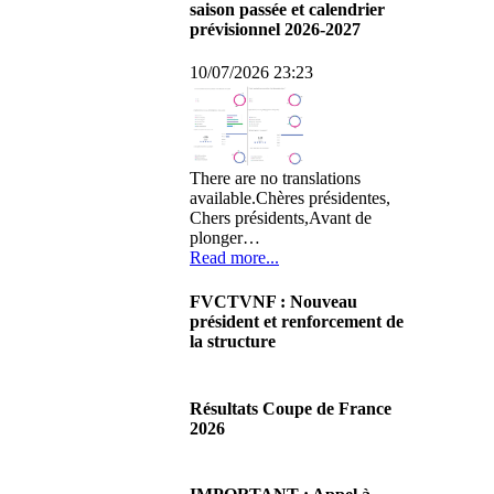
saison passée et calendrier
prévisionnel 2026-2027
10/07/2026 23:23
There are no translations
available.Chères présidentes,
Chers présidents,Avant de
plonger…
Read more...
FVCTVNF : Nouveau
président et renforcement de
la structure
29/06/2026 02:56
There are no translations
Résultats Coupe de France
available.Chères Présidentes,
2026
chers Présidents,Ce dimanche
28 juin…
08/06/2026 23:17
Read more...
There are no translations