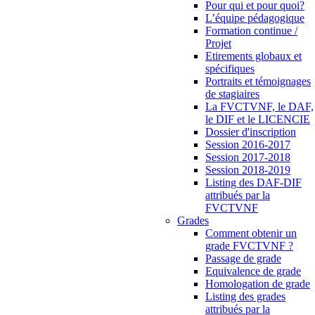
Pour qui et pour quoi?
L’équipe pédagogique
Formation continue /
Projet
Etirements globaux et
spécifiques
Portraits et témoignages
de stagiaires
La FVCTVNF, le DAF,
le DIF et le LICENCIE
Dossier d'inscription
Session 2016-2017
Session 2017-2018
Session 2018-2019
Listing des DAF-DIF
attribués par la
FVCTVNF
Grades
Comment obtenir un
grade FVCTVNF ?
Passage de grade
Equivalence de grade
Homologation de grade
Listing des grades
attribués par la