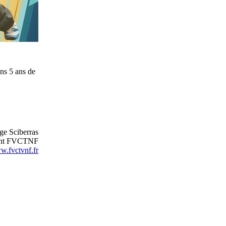
ins 5 ans de
ge Sciberras
ent FVCTNF
.fvctvnf.fr