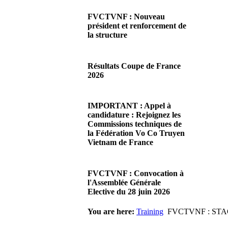
FVCTVNF : Nouveau
président et renforcement de
la structure
29/06/2026 02:56
There are no translations
Résultats Coupe de France
available.Chères Présidentes,
2026
chers Présidents,Ce dimanche
28 juin…
08/06/2026 23:17
Read more...
There are no translations
IMPORTANT : Appel à
available.Cliquez sur ce lien
candidature : Rejoignez les
pour accéder aux résultats
Commissions techniques de
Read more...
la Fédération Vo Co Truyen
Vietnam de France
08/06/2026 22:17
There are no translations
FVCTVNF : Convocation à
available.Madame la
l'Assemblée Générale
Présidente, Monsieur le
Elective du 28 juin 2026
Président,Suite à notre…
Read more...
23/05/2026 23:00
You are here:
Training
FVCTVNF : ST
There are no translations