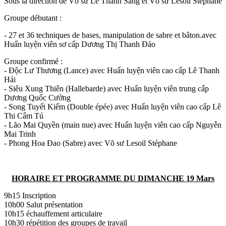
Sous la direction de Võ sư Lê Thanh Sang et Võ sư Lesoil Stéphane
Groupe débutant :
- 27 et 36 techniques de bases, manipulation de sabre et bâton.avec
Huấn luyện viên sơ cấp Dương Thị Thanh Đảo
Groupe confirmé :
- Độc Lư Thương (Lance) avec Huấn luyện viên cao cấp Lê Thanh
Hải
- Siêu Xung Thiên (Hallebarde) avec Huấn luyện viên trung cấp
Dương Quốc Cường
- Song Tuyết Kiếm (Double épée) avec Huấn luyện viên cao cấp Lê
Thi Cẩm Tú
- Lão Mai Quyền (main nue) avec Huấn luyện viên cao cấp Nguyễn
Mai Trinh
- Phong Hoa Đao (Sabre) avec Võ sư Lesoil Stéphane
HORAIRE ET PROGRAMME DU DIMANCHE 19 Mars
9h15 Inscription
10h00 Salut présentation
10h15 échauffement articulaire
10h30 répétition des groupes de travail