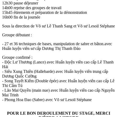
12h30 pause déjeuner
14h00 reprise des groupes de travail
15h45 étirements et préparation de la démonstration
16h00 fin de la journée
Sous la direction de Võ sư Lê Thanh Sang et Võ sư Lesoil Stéphane
Groupe débutant :
- 27 et 36 techniques de bases, manipulation de sabre et bâton.avec
Huấn luyện viên sơ cấp Dương Thị Thanh Đảo
Groupe confirmé :
- Độc Lư Thương (Lance) avec Huấn luyện viên cao cấp Lê Thanh
Hải
- Siêu Xung Thiên (Hallebarde) avec Huấn luyện viên trung cấp
Dương Quốc Cường
- Song Tuyết Kiếm (Double épée) avec Huấn luyện viên cao cấp Lê
Thi Cẩm Tú
- Lão Mai Quyền (main nue) avec Huấn luyện viên cao cấp Nguyễn
Mai Trinh
- Phong Hoa Đao (Sabre) avec Võ sư Lesoil Stéphane
POUR LE BON DEROULEMENT DU STAGE, MERCI