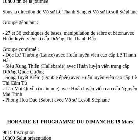
18h00 fin de la journée
Sous la direction de Võ sư Lê Thanh Sang et Võ sư Lesoil Stéphane
Groupe débutant :
- 27 et 36 techniques de bases, manipulation de sabre et bâton.avec
Huấn luyện viên sơ cấp Dương Thị Thanh Đảo
Groupe confirmé :
- Độc Lư Thương (Lance) avec Huấn luyện viên cao cấp Lê Thanh
Hải
- Siêu Xung Thiên (Hallebarde) avec Huấn luyện viên trung cấp
Dương Quốc Cường
- Song Tuyết Kiếm (Double épée) avec Huấn luyện viên cao cấp Lê
Thi Cẩm Tú
- Lão Mai Quyền (main nue) avec Huấn luyện viên cao cấp Nguyễn
Mai Trinh
- Phong Hoa Đao (Sabre) avec Võ sư Lesoil Stéphane
HORAIRE ET PROGRAMME DU DIMANCHE 19 Mars
9h15 Inscription
10h00 Salut présentation