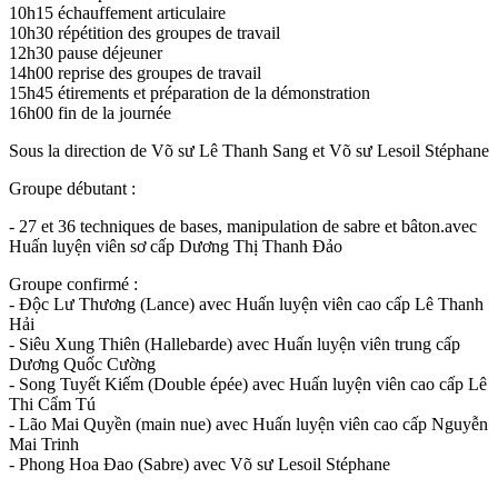
10h15 échauffement articulaire
10h30 répétition des groupes de travail
12h30 pause déjeuner
14h00 reprise des groupes de travail
15h45 étirements et préparation de la démonstration
16h00 fin de la journée
Sous la direction de Võ sư Lê Thanh Sang et Võ sư Lesoil Stéphane
Groupe débutant :
- 27 et 36 techniques de bases, manipulation de sabre et bâton.avec
Huấn luyện viên sơ cấp Dương Thị Thanh Đảo
Groupe confirmé :
- Độc Lư Thương (Lance) avec Huấn luyện viên cao cấp Lê Thanh
Hải
- Siêu Xung Thiên (Hallebarde) avec Huấn luyện viên trung cấp
Dương Quốc Cường
- Song Tuyết Kiếm (Double épée) avec Huấn luyện viên cao cấp Lê
Thi Cẩm Tú
- Lão Mai Quyền (main nue) avec Huấn luyện viên cao cấp Nguyễn
Mai Trinh
- Phong Hoa Đao (Sabre) avec Võ sư Lesoil Stéphane