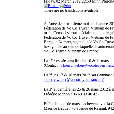
Friday, 02 March 2012 22:50
Minh Phươn
There are no translations available.
A l’orée de ce troisième mois de l’année 20
Fédération de Vo Co Truyen Vietnam de Fra
mars. Ceux-ci seront spécialement imprégnés
Fédération de Vo Co Truyen Vietnam de Franc
Bercy le 24 mars, signe que le Vo Co Truye
hexagonale au sein de laquelle ils animeron
Vo Co Truyen Vietnam de France.
ère
La 1
escale aura lieu les 10 & 11 mars a
(Contact :
Thierry.weber@vocotruyen-franc
e
La 2
les 17 & 18 mars 2012 au Gymnase la 
Thierry.weber@vocotruyen-france.fr
) ;
e
La 3
et dernière les 25 & 26 mars 2012 à 
Frédéric Marion : 06 63 43 40 43).
Enfin, le mois de mars s’achèvera avec la
Maurice Baquet, 76 avenue de Raspail, 9425