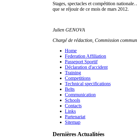
Stages, spectacles et compétition nationale…
que se réjouir de ce mois de mars 2012.
Julien G
ENOVA
Chargé de rédaction, Commission communi
Home
Federation Affiliation
Passeport Sportif
Déclaration d'accident
Training
Competitions
Technical specifications
Belts
Communication
Schools
Contacts
Links
Partenariat
Sitemap
Dernières Actualitées