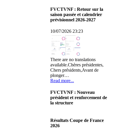
FVCTVNF : Retour sur la
saison passée et calendrier
prévisionnel 2026-2027
10/07/2026 23:23
There are no translations
available.Chères présidentes,
Chers présidents,Avant de
plonger…
Read more...
FVCTVNF : Nouveau
président et renforcement de
la structure
29/06/2026 02:56
There are no translations
Résultats Coupe de France
available.Chères Présidentes,
2026
chers Présidents,Ce dimanche