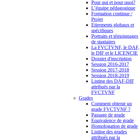
Pour qui et pour quoi?
L’équipe pédagogique
Formation continue /
Projet
Etirements globaux et
spécifiques
Portraits et témoignages
de stagiaires
La FVCTVNF, le DAF,
le DIF et le LICENCIE
Dossier d'inscription
Session 2016-2017
Session 2017-2018
Session 2018-2019
Listing des DAF-DIF
attribués par la
FVCTVNF
Grades
Comment obtenir un
grade FVCTVNF ?
Passage de grade
Equivalence de grade
Homologation de grade
Listing des grades
attribués par la