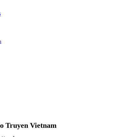
6
n
Co Truyen Vietnam