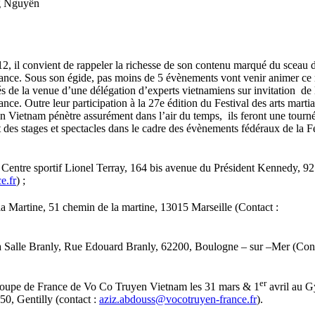
g Nguyễn
12, il convient de rappeler la richesse de son contenu marqué du sceau d
nce. Sous son égide, pas moins de 5 évènements vont venir animer ce
 de la venue d’une délégation d’experts vietnamiens sur invitation de 
e. Outre leur participation à la 27e édition du Festival des arts martia
n Vietnam pénètre assurément dans l’air du temps, ils feront une tourn
t des stages et spectacles dans le cadre des évènements fédéraux de la F
u Centre sportif Lionel Terray, 164 bis avenue du Président Kennedy, 
e.fr
) ;
Martine, 51 chemin de la martine, 13015 Marseille (Contact :
la Salle Branly, Rue Edouard Branly, 62200, Boulogne – sur –Mer (Con
er
 Coupe de France de Vo Co Truyen Vietnam les 31 mars & 1
avril au 
0, Gentilly (contact :
aziz.abdouss@vocotruyen-france.fr
).