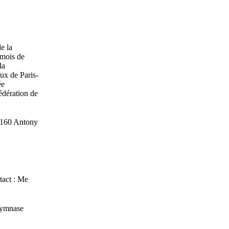
e la
 mois de
la
ux de Paris-
ée
édération de
92160 Antony
tact : Me
Gymnase