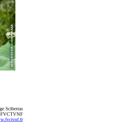
ge Sciberras
nt FVCTVNF
.fvctvnf.fr