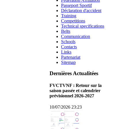
Federation Affiliation
Passeport Sportif
Déclaration d'accident
Training
Competitions
Technical specifications
Belts
Communication
Schools
Contacts
Links
Partenariat
Sitemap
Dernières Actualitées
FVCTVNF : Retour sur la
saison passée et calendrier
prévisionnel 2026-2027
10/07/2026 23:23