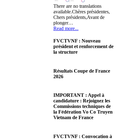
There are no translations
available.Chères présidentes,
Chers présidents,Avant de
plonger…
Read more...
FVCTVNF : Nouveau
président et renforcement de
la structure
29/06/2026 02:56
There are no translations
Résultats Coupe de France
available.Chères Présidentes,
2026
chers Présidents,Ce dimanche
28 juin…
08/06/2026 23:17
Read more...
There are no translations
IMPORTANT : Appel à
available.Cliquez sur ce lien
candidature : Rejoignez les
pour accéder aux résultats
Commissions techniques de
Read more...
la Fédération Vo Co Truyen
Vietnam de France
08/06/2026 22:17
There are no translations
FVCTVNF : Convocation à