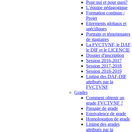
Pour qui et pour quoi?
L’équipe pédagogique
Formation continue /
Projet
Etirements globaux et
spécifiques
Portraits et témoignages
de stagiaires
La FVCTVNF, le DAF,
le DIF et le LICENCIE
Dossier d'inscription
Session 2016-2017
Session 2017-2018
Session 2018-2019
Listing des DAF-DIF
attribués par la
FVCTVNF
Grades
Comment obtenir un
grade FVCTVNF ?
Passage de grade
Equivalence de grade
Homologation de grade
Listing des grades
attribués par la