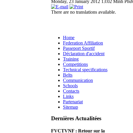
Monday, 23 January 2012 13:02
Minh Phư
There are no translations available.
Home
Federation Affiliation
Passeport Sportif
Déclaration d'accident
Training
Competitions
Technical specifications
Belts
Communication
Schools
Contacts
Links
Partenariat
Sitemap
Dernières Actualitées
FVCTVNF : Retour sur la