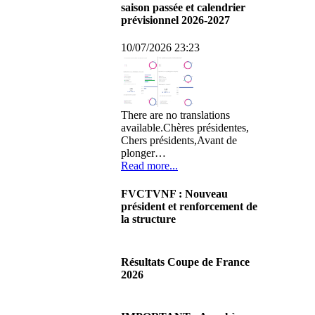
saison passée et calendrier
prévisionnel 2026-2027
10/07/2026 23:23
There are no translations
available.Chères présidentes,
Chers présidents,Avant de
plonger…
Read more...
FVCTVNF : Nouveau
président et renforcement de
la structure
29/06/2026 02:56
There are no translations
Résultats Coupe de France
available.Chères Présidentes,
2026
chers Présidents,Ce dimanche
28 juin…
08/06/2026 23:17
Read more...
There are no translations