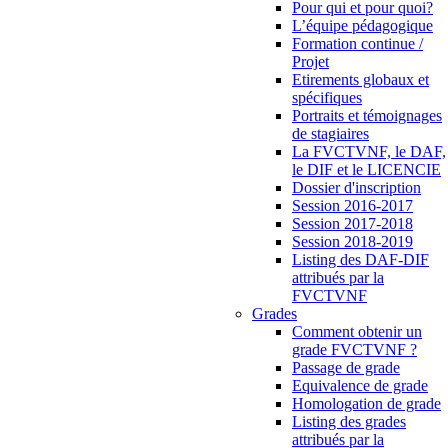
Pour qui et pour quoi?
L’équipe pédagogique
Formation continue /
Projet
Etirements globaux et
spécifiques
Portraits et témoignages
de stagiaires
La FVCTVNF, le DAF,
le DIF et le LICENCIE
Dossier d'inscription
Session 2016-2017
Session 2017-2018
Session 2018-2019
Listing des DAF-DIF
attribués par la
FVCTVNF
Grades
Comment obtenir un
grade FVCTVNF ?
Passage de grade
Equivalence de grade
Homologation de grade
Listing des grades
attribués par la