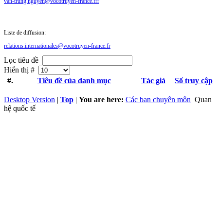
van-trung.nguyen@vocotruyen-france.frr
Liste de diffusion:
relations.internationales@vocotruyen-france.fr
Lọc tiêu đề
Hiển thị #
#.
Tiêu đề của danh mục
Tác giả
Số truy cập
Desktop Version
|
Top
|
You are here:
Các ban chuyên môn
Quan
hệ quốc tế